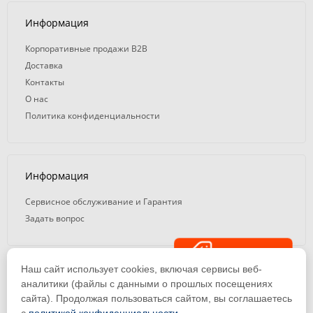
Информация
Корпоративные продажи B2B
Доставка
Контакты
О нас
Политика конфиденциальности
Информация
Сервисное обслуживание и Гарантия
Задать вопрос
Распродажа
Наш сайт использует cookies, включая сервисы веб-
© 2008 — 2026. ООО «ТК Вэлд Плюс»
аналитики (файлы с данными о прошлых посещениях
сайта). Продолжая пользоваться сайтом, вы соглашаетесь
Email: ideasvarki@wp116.ru
Тел.: 8 800 101-08-75 (с 10:00 до 19:00)