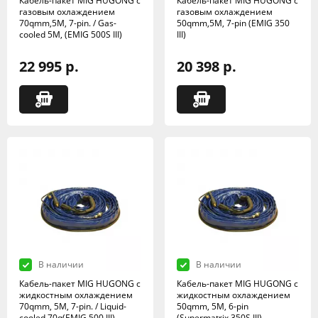
Кабель-пакет MIG HUGONG с
Кабель-пакет MIG HUGONG с
газовым охлаждением
газовым охлаждением
70qmm,5M, 7-pin. / Gas-
50qmm,5M, 7-pin (EMIG 350
cooled 5M, (EMIG 500S III)
III)
22 995 р.
20 398 р.
В наличии
В наличии
Кабель-пакет MIG HUGONG с
Кабель-пакет MIG HUGONG с
жидкостным охлаждением
жидкостным охлаждением
70qmm, 5M, 7-pin. / Liquid-
50qmm, 5M, 6-pin
cooled 70q(EMIG 500 III)
(Supermatrix 350S III)