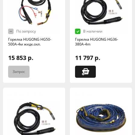
По запросу
В наличии
Горелка HUGONG HG50-
Горелка HUGONG HG36-
500А-4м жидк.охл.
380А-4m
15 853 р.
11 797 р.
Запрос