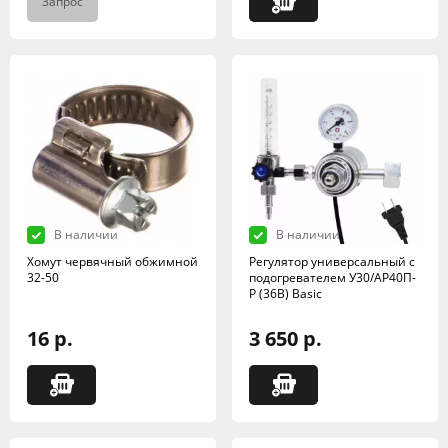
Запрос
В наличии
В наличии
Хомут червячный обжимной
Регулятор универсальный с
32-50
подогревателем У30/АР40П-
Р (36В) Basic
16 р.
3 650 р.