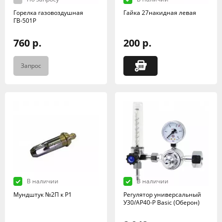
Горелка газовоздушная
Гайка 27накидная левая
ГВ-501Р
760 р.
200 р.
Запрос
В наличии
В наличии
Мундштук №2П к Р1
Регулятор универсальный
У30/АР40-Р Basic (Оберон)