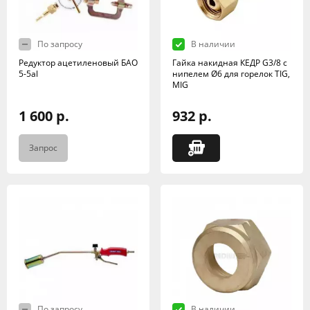
По запросу
В наличии
Редуктор ацетиленовый БАО
Гайка накидная КЕДР G3/8 с
5-5al
нипелем Ø6 для горелок TIG,
MIG
1 600 р.
932 р.
Запрос
По запросу
В наличии