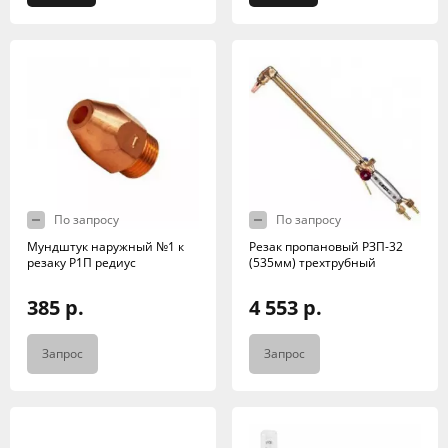
По запросу
По запросу
Мундштук наружный №1 к
Резак пропановый РЗП-32
резаку Р1П редиус
(535мм) трехтрубный
385 р.
4 553 р.
Запрос
Запрос