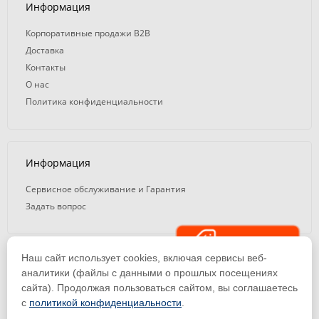
Информация
Корпоративные продажи B2B
Доставка
Контакты
О нас
Политика конфиденциальности
Информация
Сервисное обслуживание и Гарантия
Задать вопрос
Распродажа
Наш сайт использует cookies, включая сервисы веб-
© 2008 — 2026. ООО «ТК Вэлд Плюс»
аналитики (файлы с данными о прошлых посещениях
сайта). Продолжая пользоваться сайтом, вы соглашаетесь
Email: ideasvarki@wp116.ru
Тел.: 8 800 101-08-75 (с 10:00 до 19:00)
с
политикой конфиденциальности
.