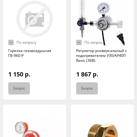
По запросу
По запросу
Горелка газовоздушная
Регулятор универсальный с
ГВ-960-Р
подогревателем У30/АР40П
Basic (36В)
1 150 р.
1 867 р.
Запрос
Запрос