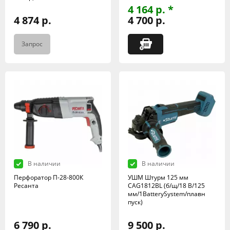
4 164 р. *
4 874 р.
4 700 р.
Запрос
В наличии
В наличии
Перфоратор П-28-800К
УШМ Штурм 125 мм
Ресанта
CAG1812BL (б/щ/18 В/125
мм/1BatterySystem/плавн
пуск)
6 790 р.
9 500 р.