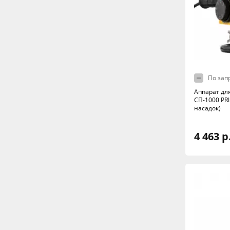
По зап
Аппарат дл
СП-1000 PRI
насадок)
4 463 р