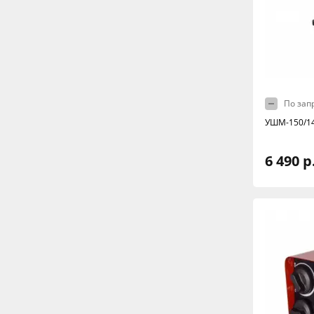
По зап
УШМ-150/14
6 490 р