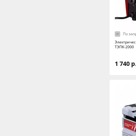
По зап
Электричес
ТЭПК-2000
1 740 р