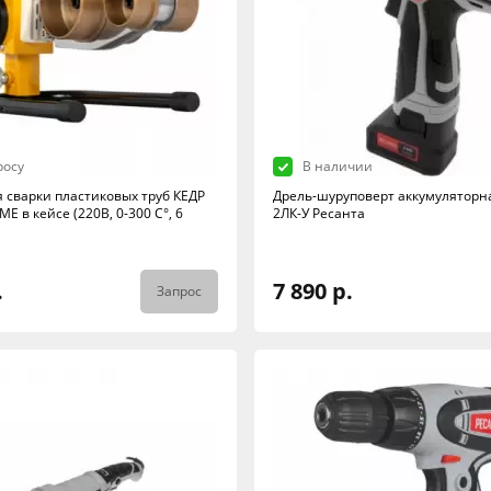
росу
В наличии
я сварки пластиковых труб КЕДР
Дрель-шуруповерт аккумуляторна
ME в кейсе (220В, 0-300 C°, 6
2ЛК-У Ресанта
.
7 890 р.
Запрос