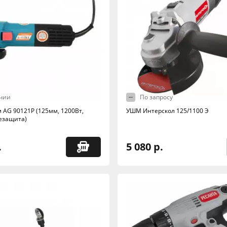
чии
По запросу
АG 90121P (125мм, 1200Вт,
УШМ Интерскол 125/1100 Э
езащита)
.
5 080 р.