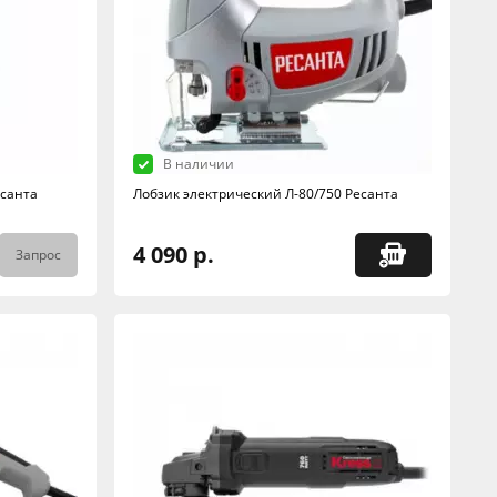
В наличии
есанта
Лобзик электрический Л-80/750 Ресанта
4 090 р.
Запрос