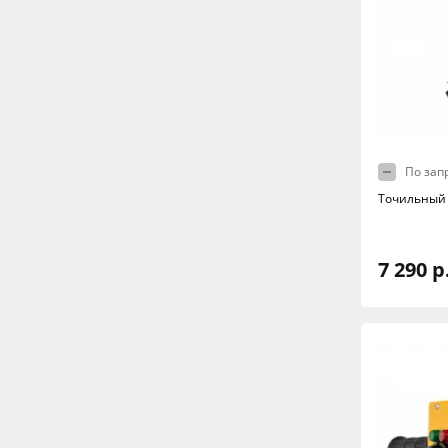
По зап
Точильный 
7 290 р