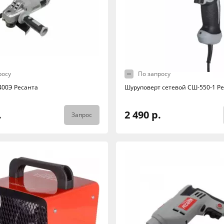
росу
По запросу
00Э Ресанта
Шуруповерт сетевой СШ-550-1 Р
.
2 490 р.
Запрос