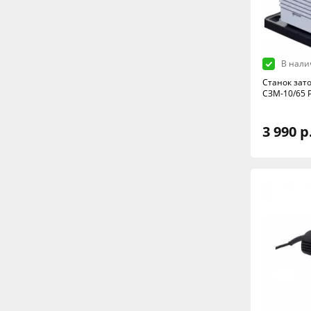
В нали
Станок за
СЗМ-10/65 
3 990 р