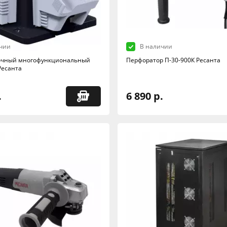
чии
В наличии
точный многофункциональный
Перфоратор П-30-900К Ресанта
Ресанта
.
6 890 р.