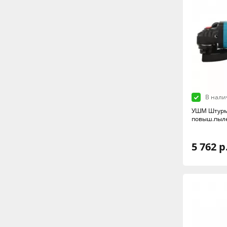
В нали
УШМ Штурм 
повыш.пыл
5 762 р