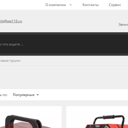
О компании
Контакты
Сервис
arki@wp116.ru
Звоно
ловые пушки
ь по: