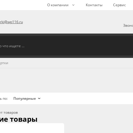
О компании
Контакты
Сервис
arki@wp116.ru
Звоно
ртки
ь по:
ет товаров
ие товары