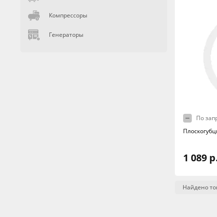
Компрессоры
Генераторы
По зап
Плоскогубц
1 089 р
Найдено то