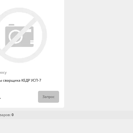
росу
ы сварщика КЕДР УСП-7
.
Запрос
варов:
0