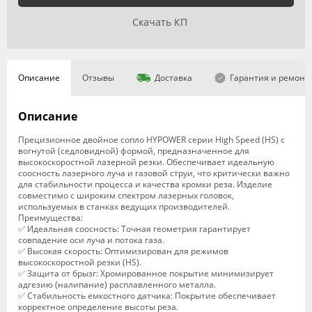
Скачать КП
Описание
Отзывы
Доставка
Гарантия и ремонт
Описание
Прецизионное двойное сопло HYPOWER серии High Speed (HS) с
вогнутой (седловидной) формой, предназначенное для
высокоскоростной лазерной резки. Обеспечивает идеальную
соосность лазерного луча и газовой струи, что критически важно
для стабильности процесса и качества кромки реза. Изделие
совместимо с широким спектром лазерных головок,
используемых в станках ведущих производителей.
Преимущества:
✅ Идеальная соосность: Точная геометрия гарантирует
совпадение оси луча и потока газа.
✅ Высокая скорость: Оптимизирован для режимов
высокоскоростной резки (HS).
✅ Защита от брызг: Хромированное покрытие минимизирует
адгезию (налипание) расплавленного металла.
✅ Стабильность емкостного датчика: Покрытие обеспечивает
корректное определение высоты реза.