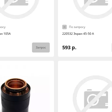
росу
По запросу
ан 105А
220532 Экран 45-50 А
593 р.
Запрос