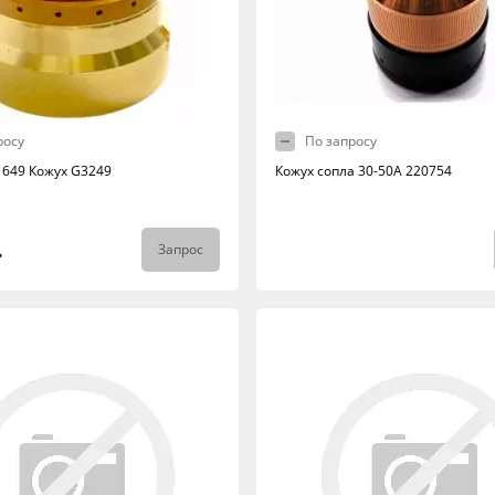
росу
По запросу
1649 Кожух G3249
Кожух сопла 30-50А 220754
.
Запрос