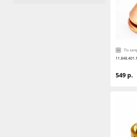
По зап
11.848.401
549 р.