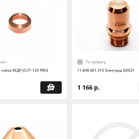
чии
По запросу
гайка КЕДР (CUT-120 PRO)
11.848.401.310 Электрод G092Y
1 166 р.