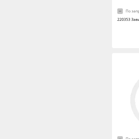
По зап
220353 Зав
По зап