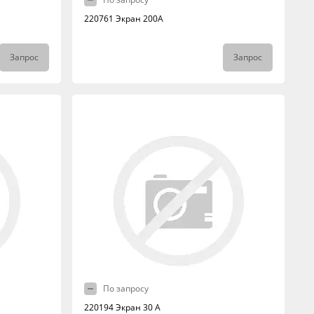
220761 Экран 200А
Запрос
Запрос
По запросу
220194 Экран 30 А