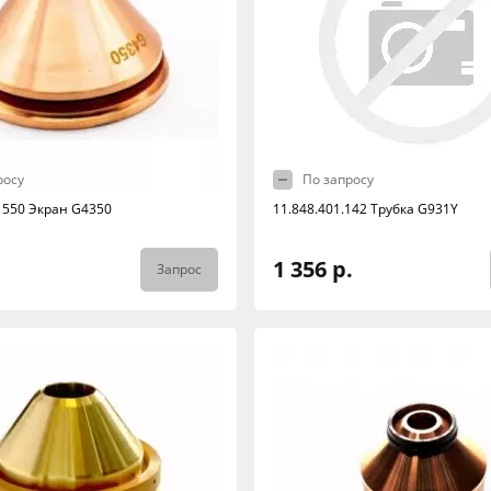
росу
По запросу
.1550 Экран G4350
11.848.401.142 Трубка G931Y
1 356 р.
Запрос