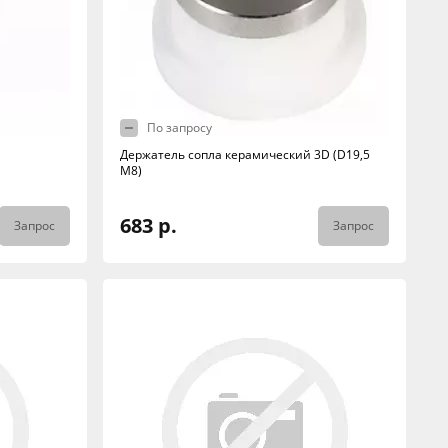
По запросу
Держатель сопла керамический 3D (D19,5
M8)
683 р.
Запрос
Запрос