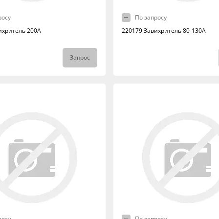
росу
По запросу
ихритель 200А
220179 Завихритель 80-130А
Запрос
росу
По запросу