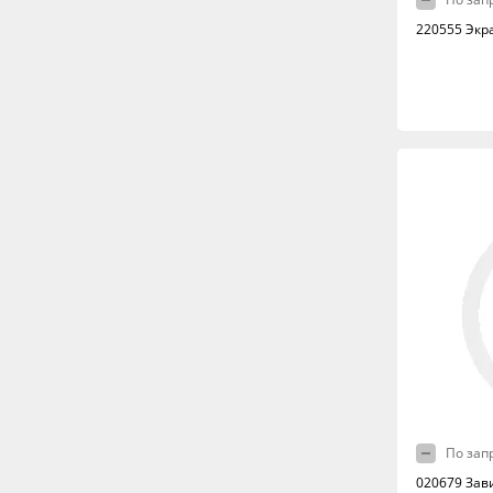
220555 Экр
По зап
020679 Зав