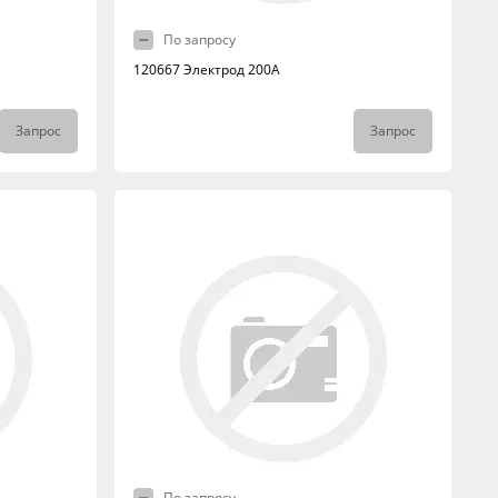
По запросу
120667 Электрод 200А
Запрос
Запрос
По запросу