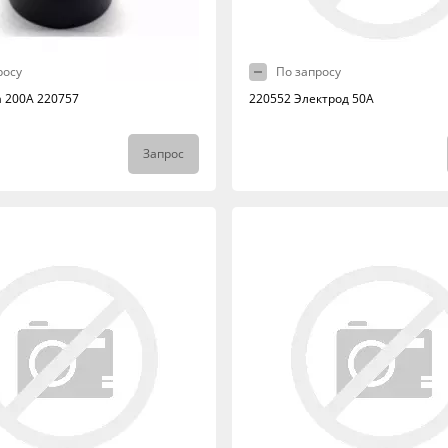
росу
По запросу
а 200А 220757
220552 Электрод 50А
Запрос