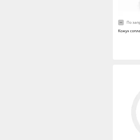
По зап
Кожух сопл