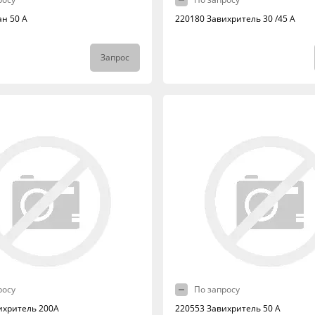
ан 50 А
220180 Завихритель 30 /45 А
Запрос
росу
По запросу
ихритель 200А
220553 Завихритель 50 А