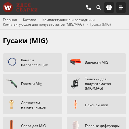
Главная
Каталог
Комплектующие и расходники
Комплектующие для полуавтоматов (MIG/MAG)
Гусаки (MIG)
Гусаки (MIG)
Каналы
Запчасти MIG
направляющие
Тележки для
Горелки Mig
полуавтоматов
(MIG/MAG)
Держатели
Наконечники
наконечников
Сопла для MIG
Газовые диффузоры