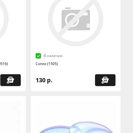
В наличии
0516)
Сопло (1505)
130 р.