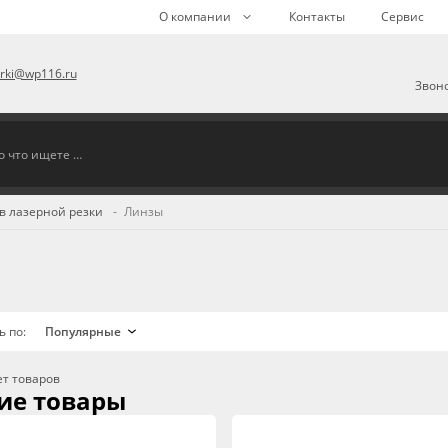
О компании
Контакты
Сервис
arki@wp116.ru
Звоно
в лазерной резки
Линзы
ь по:
ет товаров
ие товары