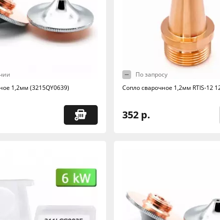
чии
По запросу
ное 1,2мм (3215QY0639)
Сопло сварочное 1,2мм RTIS-12 
352 р.