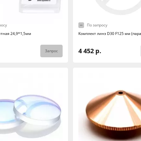
росу
По запросу
тная 24,9*1,5мм
Комплект линз D30 F125 мм (пара
4 452 р.
Запрос