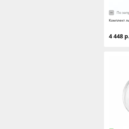
По зап
Комплект л
4 448 р