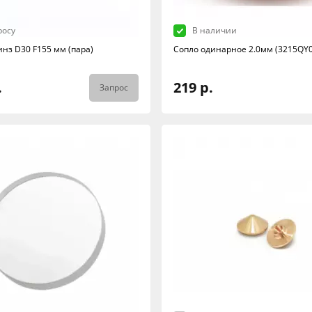
росу
В наличии
инз D30 F155 мм (пара)
Сопло одинарное 2.0мм (3215QY
.
219 р.
Запрос