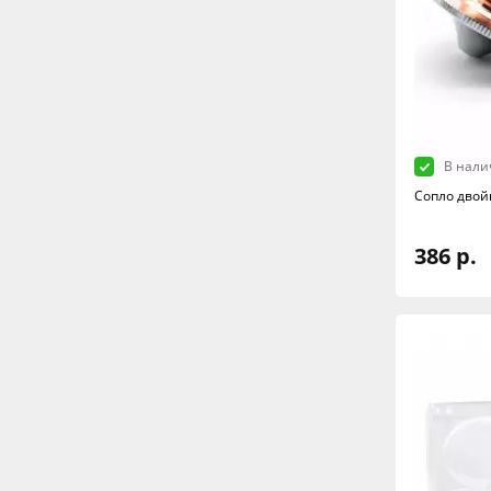
В нали
Сопло двой
386 р.