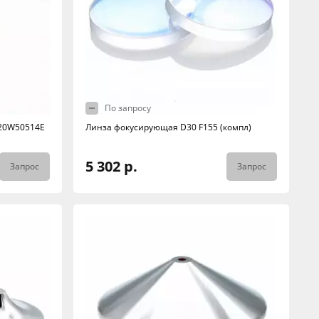
По запросу
120W50514E
Линза фокусирующая D30 F155 (компл)
5 302 р.
Запрос
Запрос