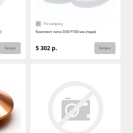
По запросу
)
Комплект линз D30 F100 мм (пара)
5 302 р.
Запрос
Запрос