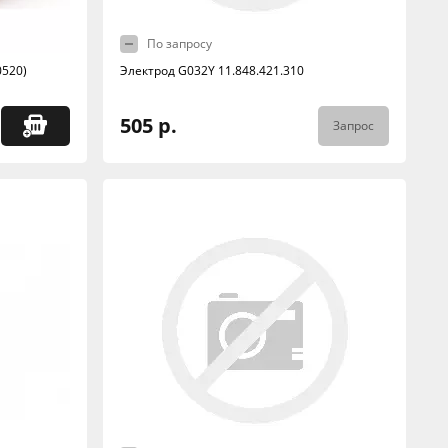
По запросу
0520)
Электрод G032Y 11.848.421.310
505 р.
Запрос