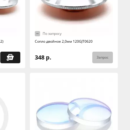
По запросу
2)
Сопло двойное 2,0мм 120GJT0620
348 р.
Запрос