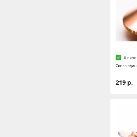
В нали
Сопло один
219 р.