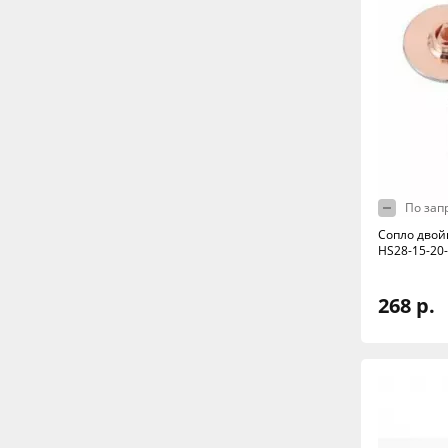
По зап
Сопло двой
HS28-15-20
268 р.