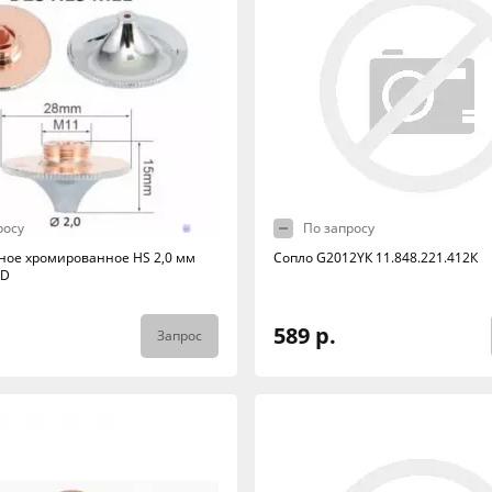
росу
По запросу
ное хромированное HS 2,0 мм
Сопло G2012YК 11.848.221.412К
-D
589 р.
Запрос