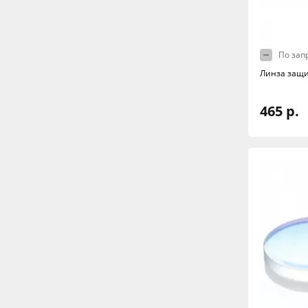
По зап
Линза защи
465 р.