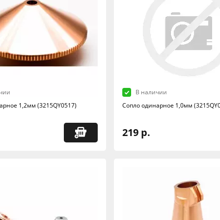
чии
В наличии
арное 1,2мм (3215QY0517)
Сопло одинарное 1,0мм (3215QY
219 р.