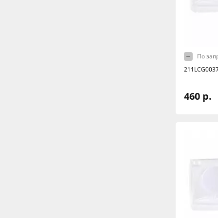
По зап
211LCG0037
460 р.