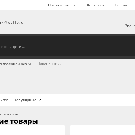
О компании
Контакты
Сервис
arki@wp116.ru
Звоно
в лазерной резки
Наконечники
ь по:
ет товаров
ие товары