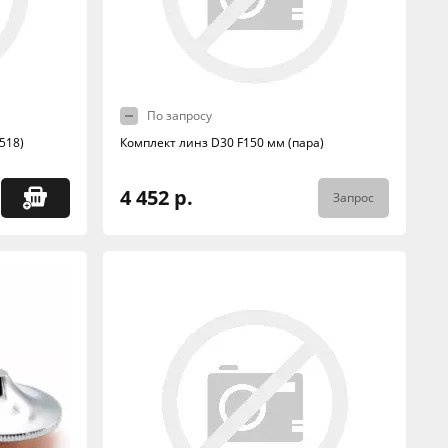
По запросу
518)
Комплект линз D30 F150 мм (пара)
4 452 р.
Запрос