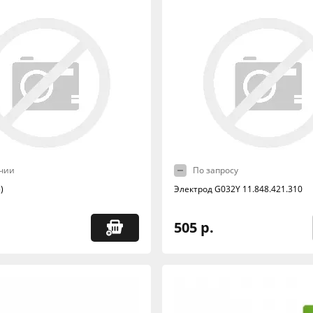
чии
По запросу
)
Электрод G032Y 11.848.421.310
505 р.