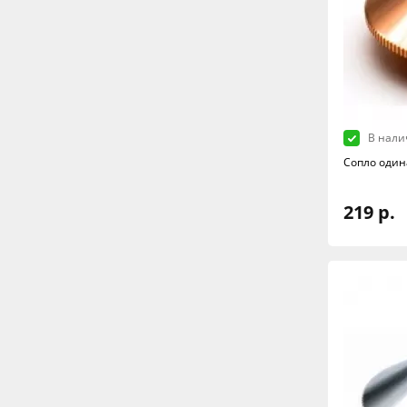
В нали
Сопло один
219 р.