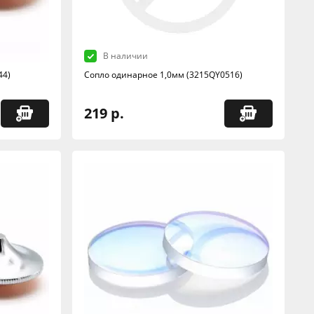
В наличии
44)
Сопло одинарное 1,0мм (3215QY0516)
219 р.