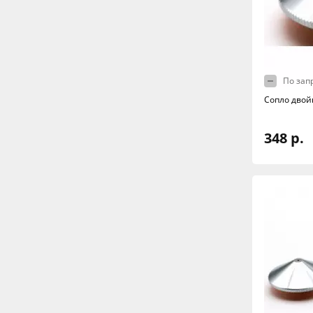
По зап
Сопло двой
348 р.