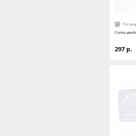
По зап
Сопло двойн
297 р.