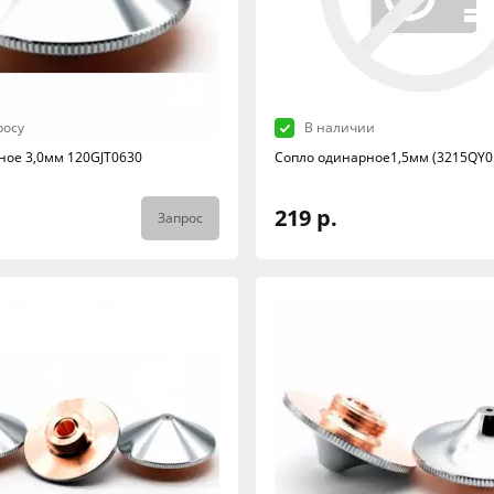
росу
В наличии
ное 3,0мм 120GJT0630
Сопло одинарное1,5мм (3215QY0
219 р.
Запрос