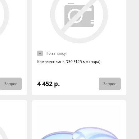
По запросу
Комплект линз D30 F125 мм (пара)
4 452 р.
Запрос
Запрос