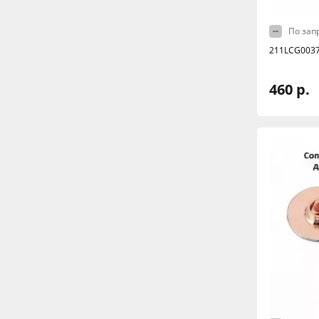
По зап
211LCG0037
460 р.