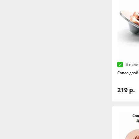
В нали
Сопло двой
219 р.