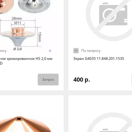
росу
По запросу
ное хромированное HS 2,0 мм
Экран G4035 11.848.201.1535
-D
400 р.
Запрос