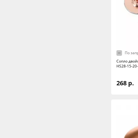
По зап
Сопло двой
HS28-15-20
268 р.