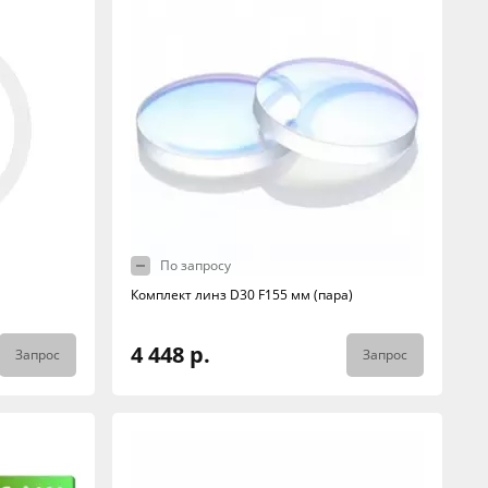
По запросу
Комплект линз D30 F155 мм (пара)
4 448 р.
Запрос
Запрос