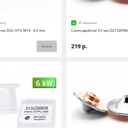
росу
В наличии
ое D32; H15; M14 - 4,5 mm
Сопло двойное 3,5 мм (3215QY06
219 р.
Запрос