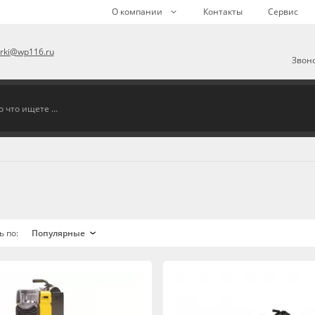
О компании
Контакты
Сервис
arki@wp116.ru
Звоно
ь по: