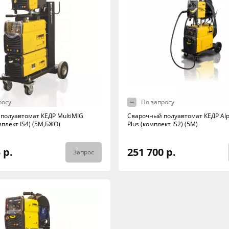
росу
По запросу
полуавтомат КЕДР MultiMIG
Сварочный полуавтомат КЕДР Al
плект IS4) (5М,БЖО)
Plus (комплект IS2) (5М)
 р.
251 700 р.
Запрос