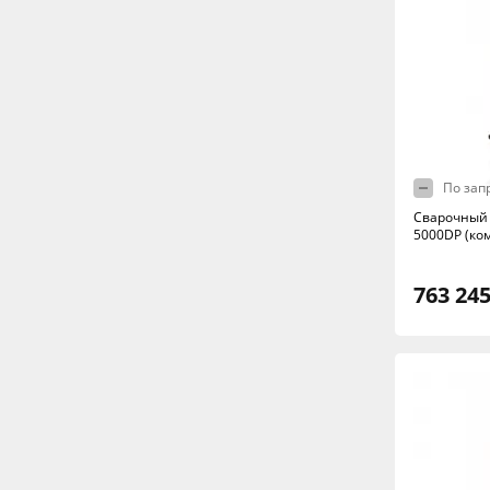
По зап
Сварочный 
5000DP (ком
763 245