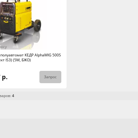
росу
полуавтомат КЕДР AlphaMIG 500S
ект IS3) (5М, БЖО)
 р.
Запрос
варов:
4