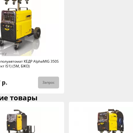
росу
полуавтомат КЕДР AlphaMIG 350S
ект IS1) (5М, БЖО)
 р.
Запрос
ие товары