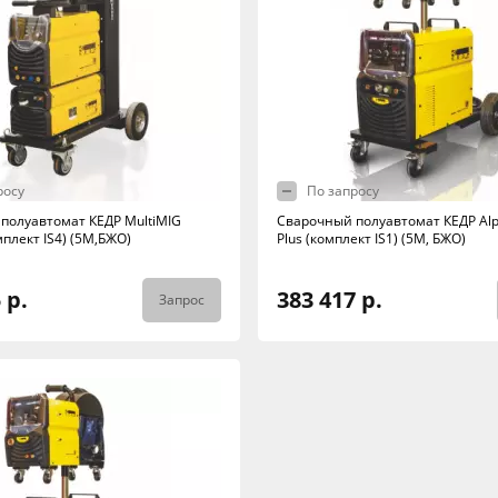
росу
По запросу
полуавтомат КЕДР MultiMIG
Сварочный полуавтомат КЕДР Al
плект IS4) (5М,БЖО)
Plus (комплект IS1) (5М, БЖО)
 р.
383 417 р.
Запрос