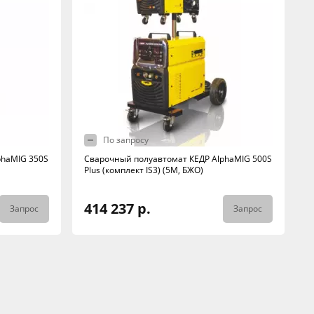
По запросу
phaMIG 350S
Сварочный полуавтомат КЕДР AlphaMIG 500S
Plus (комплект IS3) (5М, БЖО)
414 237 р.
Запрос
Запрос