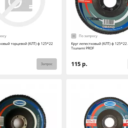
росу
По запросу
тковый торцевой (КЛТ) ф 125*22
Круг лепестковый (КЛТ) ф 125*22
Tsunami PROF
115 р.
Запрос