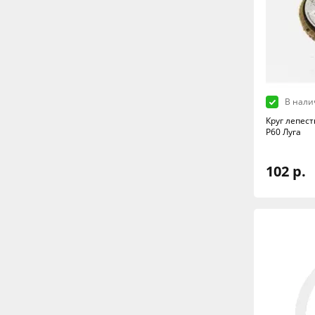
В нали
Круг лепес
Р60 Луга
102 р.