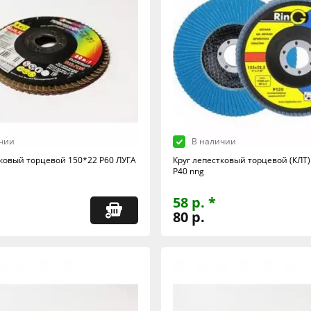
чии
В наличии
тковый торцевой 150*22 Р60 ЛУГА
Круг лепестковый торцевой (КЛТ)
Р40 nng
58 р. *
80 р.