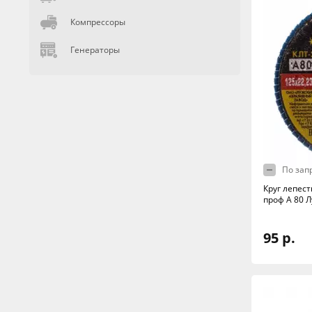
Компрессоры
Генераторы
По зап
Круг лепес
проф А 80 Л
95 р.