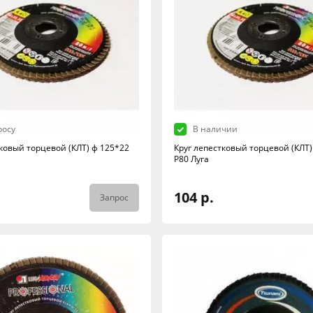
росу
В наличии
тковый торцевой (КЛТ) ф 125*22
Круг лепестковый торцевой (КЛТ)
Р80 Луга
104 р.
Запрос