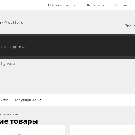
О компании
Контакты
Сервис
arki@wp116.ru
Звоно
Цунами
ь по:
ет товаров
ие товары