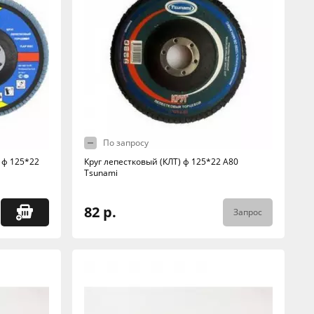
По запросу
 ф 125*22
Круг лепестковый (КЛТ) ф 125*22 А80
Tsunami
82 р.
Запрос