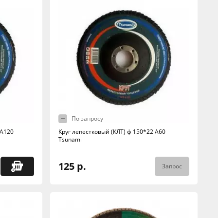
По запросу
 А120
Круг лепестковый (КЛТ) ф 150*22 А60
Tsunami
125 р.
Запрос