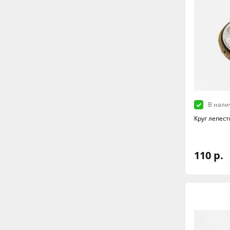
В нали
Круг лепес
110 р.