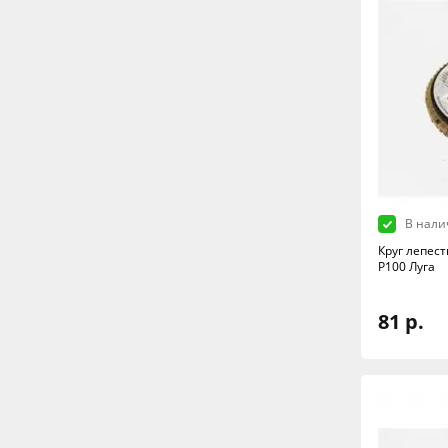
В нали
Круг лепес
Р100 Луга
81 р.