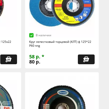
В наличии
2 125х22
Круг лепестковый торцевой (КЛТ) ф 125*22
Р60 nng
58 р. *
80 р.