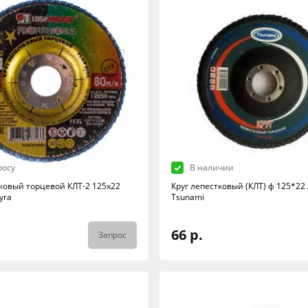
росу
В наличии
тковый торцевой КЛТ-2 125х22
Круг лепестковый (КЛТ) ф 125*22
уга
Tsunami
66 р.
Запрос