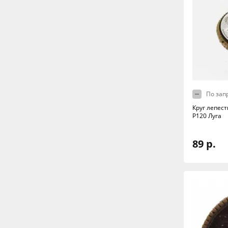
По зап
Круг лепес
Р120 Луга
89 р.