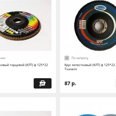
чии
По запросу
тковый торцевой (КЛТ) ф 125*22
Круг лепестковый (КЛТ) ф 125*22
Tsunami
87 р.