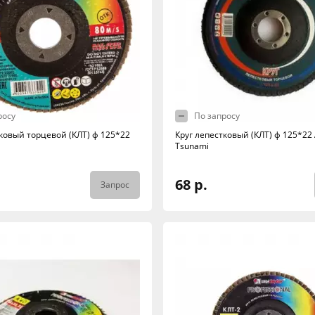
росу
По запросу
тковый торцевой (КЛТ) ф 125*22
Круг лепестковый (КЛТ) ф 125*22
Tsunami
68 р.
Запрос