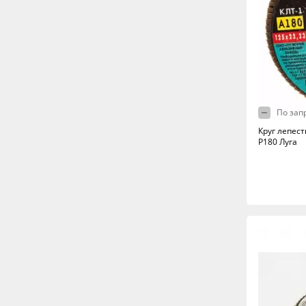
По зап
Круг лепес
Р180 Луга