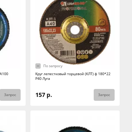
По запросу
 А100
Круг лепестковый торцевой (КЛТ) ф 180*22
Р40 Луга
157 р.
Запрос
Запрос