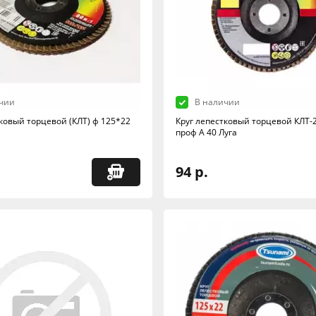
чии
В наличии
тковый торцевой (КЛТ) ф 125*22
Круг лепестковый торцевой КЛТ-
проф А 40 Луга
94 р.