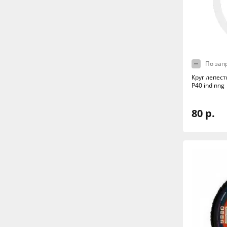
По зап
Круг лепес
Р40 ind nng
80 р.