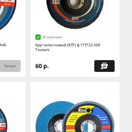
В наличии
 А40
Круг лепестковый (КЛТ) ф 115*22 А60
Tsunami
60 р.
Запрос