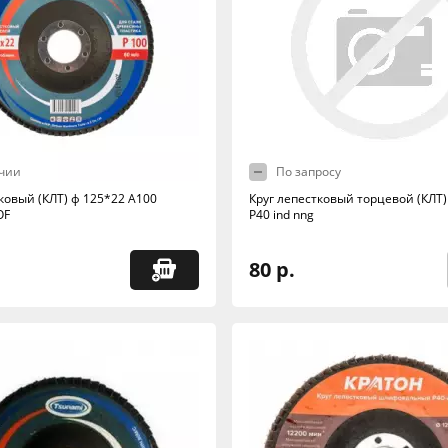
чии
По запросу
ковый (КЛТ) ф 125*22 А100
Круг лепестковый торцевой (КЛТ)
OF
Р40 ind nng
80 р.