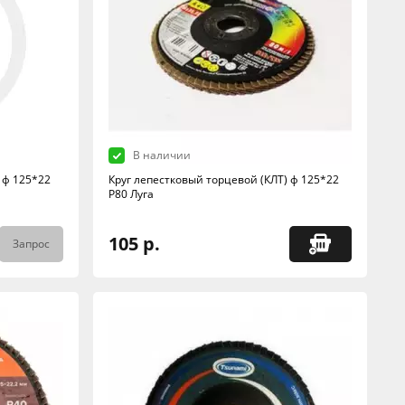
В наличии
 ф 125*22
Круг лепестковый торцевой (КЛТ) ф 125*22
Р80 Луга
105 р.
Запрос