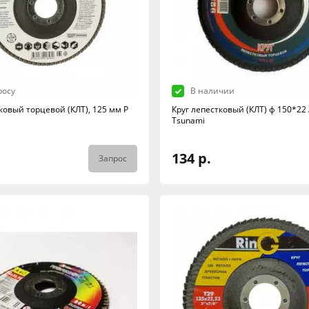
росу
В наличии
ковый торцевой (КЛТ), 125 мм Р
Круг лепестковый (КЛТ) ф 150*22
Tsunami
134 р.
Запрос