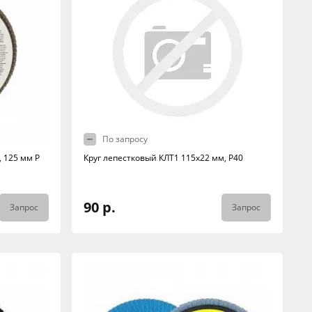
По запросу
, 125 мм Р
Круг лепестковый КЛТ1 115х22 мм, Р40
90 р.
Запрос
Запрос