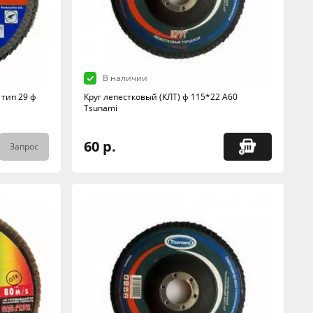
В наличии
 тип 29 ф
Круг лепестковый (КЛТ) ф 115*22 А60
Tsunami
60 р.
Запрос