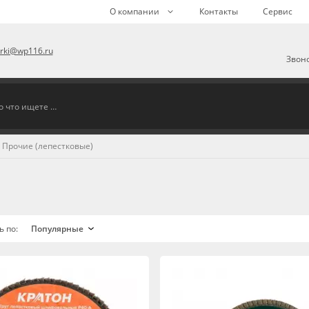
О компании
Контакты
Сервис
arki@wp116.ru
Звоно
Прочие (лепестковые)
ь по: