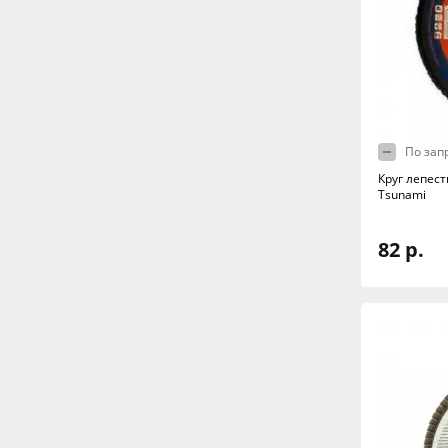
По зап
Круг лепест
Tsunami
82 р.