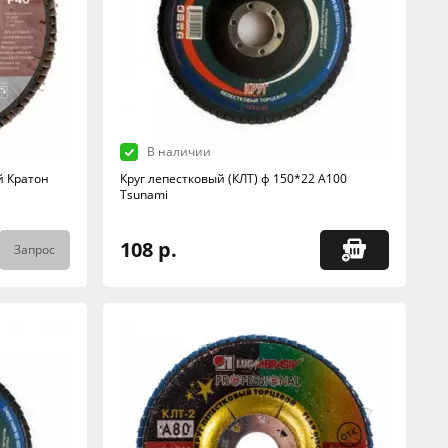
В наличии
й Кратон
Круг лепестковый (КЛТ) ф 150*22 А100
Tsunami
108 р.
Запрос