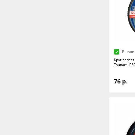
В нали
Круг лепест
Tsunami PR
76 р.