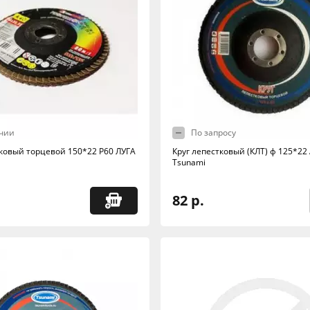
чии
По запросу
тковый торцевой 150*22 Р60 ЛУГА
Круг лепестковый (КЛТ) ф 125*22
Tsunami
82 р.