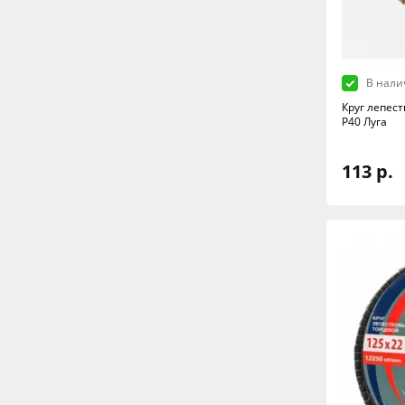
В нали
Круг лепес
Р40 Луга
113 р.