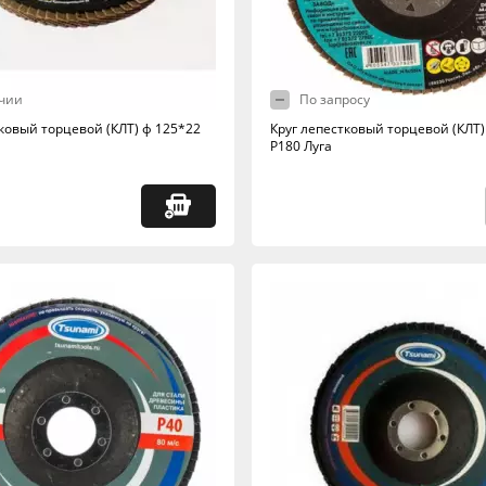
чии
По запросу
тковый торцевой (КЛТ) ф 125*22
Круг лепестковый торцевой (КЛТ)
Р180 Луга