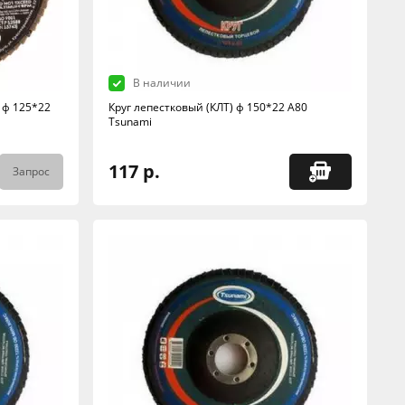
В наличии
 ф 125*22
Круг лепестковый (КЛТ) ф 150*22 А80
Tsunami
117 р.
Запрос