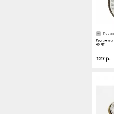
По зап
Круг лепест
60 FIT
127 р.