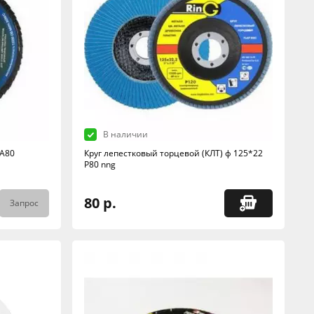
В наличии
 А80
Круг лепестковый торцевой (КЛТ) ф 125*22
Р80 nng
80 р.
Запрос