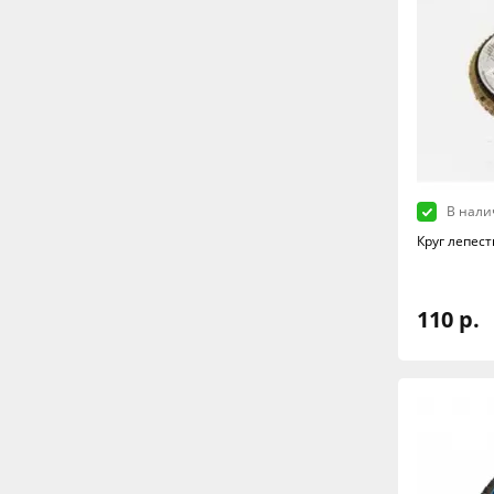
В нали
Круг лепес
110 р.