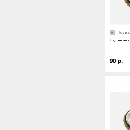
По зап
Круг лепес
90 р.