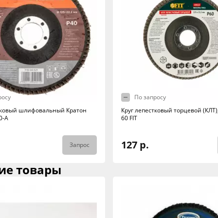
росу
По запросу
тковый шлифовальный Кратон
Круг лепестковый торцевой (КЛТ)
0-А
60 FIT
127 р.
Запрос
ие товары