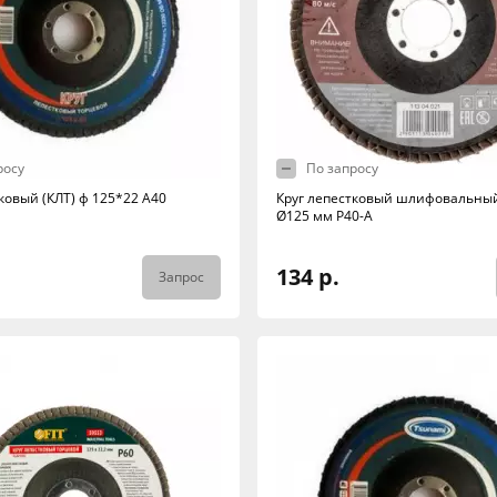
росу
По запросу
ковый (КЛТ) ф 125*22 А40
Круг лепестковый шлифовальны
Ø125 мм Р40-А
134 р.
Запрос