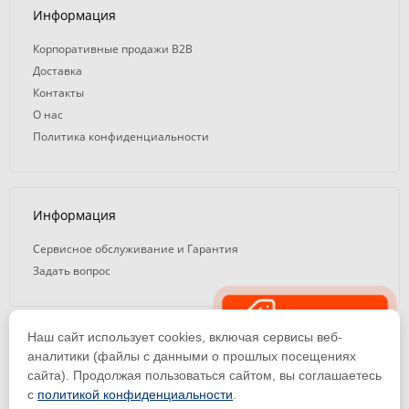
Информация
Корпоративные продажи B2B
Доставка
Контакты
О нас
Политика конфиденциальности
Информация
Сервисное обслуживание и Гарантия
Задать вопрос
Распродажа
Наш сайт использует cookies, включая сервисы веб-
© 2008 — 2026. ООО «ТК Вэлд Плюс»
аналитики (файлы с данными о прошлых посещениях
сайта). Продолжая пользоваться сайтом, вы соглашаетесь
Email: ideasvarki@wp116.ru
Тел.: 8 800 101-08-75 (с 10:00 до 19:00)
с
политикой конфиденциальности
.