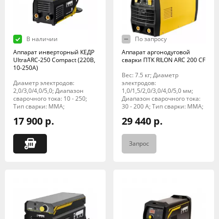
В наличии
По запросу
Аппарат инверторный КЕДР
Аппарат аргонодуговой
UltraARC-250 Compact (220В,
сварки ПТК RILON ARC 200 CF
10-250А)
Вес: 7.5 кг; Диаметр
Диаметр электродов:
электродов:
2,0/3,0/4,0/5,0; Диапазон
1,0/1,5/2,0/3,0/4,0/5,0 мм;
сварочного тока: 10 - 250;
Диапазон сварочного тока:
Тип сварки: MMA;
30 - 200 А; Тип сварки: MMA;
17 900 р.
29 440 р.
Запрос