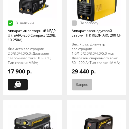
В наличии
По запросу
Аппарат инверторный КЕДР
Аппарат аргонодуговой
UltraARC-250 Compact (220В,
сварки ПТК RILON ARC 200 CF
10-250А)
Вес: 7.5 кг; Диаметр
Диаметр электродов:
электродов:
2,0/3,0/4,0/5,0; Диапазон
1,0/1,5/2,0/3,0/4,0/5,0 мм;
сварочного тока: 10 - 250;
Диапазон сварочного тока:
Тип сварки: MMA;
30 - 200 А; Тип сварки: MMA;
17 900 р.
29 440 р.
Запрос