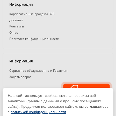
Информация
Корпоративные продажи B2B
Доставка
Контакты
О нас
Политика конфиденциальности
Информация
Сервисное обслуживание и Гарантия
Задать вопрос
Распродажа
Наш сайт использует cookies, включая сервисы веб-
© 2008 — 2026. ООО «ТК Вэлд Плюс»
аналитики (файлы с данными о прошлых посещениях
сайта). Продолжая пользоваться сайтом, вы соглашаетесь
Email: ideasvarki@wp116.ru
Тел.: 8 800 101-08-75 (с 10:00 до 19:00)
с
политикой конфиденциальности
.