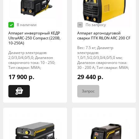
В наличии
По запросу
Аппарат инверторный КЕДР
Аппарат аргонодуговой
UltraARC-250 Compact (220В,
сварки ПТК RILON ARC 200 CF
10-250А)
Вес: 7.5 кг; Диаметр
Диаметр электродов:
электродов:
2,0/3,0/4,0/5,0; Диапазон
1,0/1,5/2,0/3,0/4,0/5,0 мм;
сварочного тока: 10 - 250;
Диапазон сварочного тока:
Тип сварки: MMA;
30 - 200 А; Тип сварки: MMA;
17 900 р.
29 440 р.
Запрос