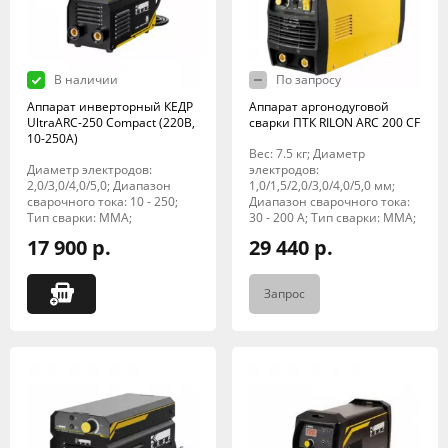
В наличии
По запросу
Аппарат инверторный КЕДР
Аппарат аргонодуговой
UltraARC-250 Compact (220В,
сварки ПТК RILON ARC 200 CF
10-250А)
Вес: 7.5 кг; Диаметр
Диаметр электродов:
электродов:
2,0/3,0/4,0/5,0; Диапазон
1,0/1,5/2,0/3,0/4,0/5,0 мм;
сварочного тока: 10 - 250;
Диапазон сварочного тока:
Тип сварки: MMA;
30 - 200 А; Тип сварки: MMA;
17 900 р.
29 440 р.
Запрос