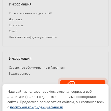
Информация
Корпоративные продажи B2B
Доставка
Контакты
О нас
Политика конфиденциальности
Информация
Сервисное обслуживание и Гарантия
Задать вопрос
Распродажа
Наш сайт использует cookies, включая сервисы веб-
© 2008 — 2026. ООО «ТК Вэлд Плюс»
аналитики (файлы с данными о прошлых посещениях
сайта). Продолжая пользоваться сайтом, вы соглашаетесь
Email: ideasvarki@wp116.ru
Тел.: 8 800 101-08-75 (с 10:00 до 19:00)
с
политикой конфиденциальности
.