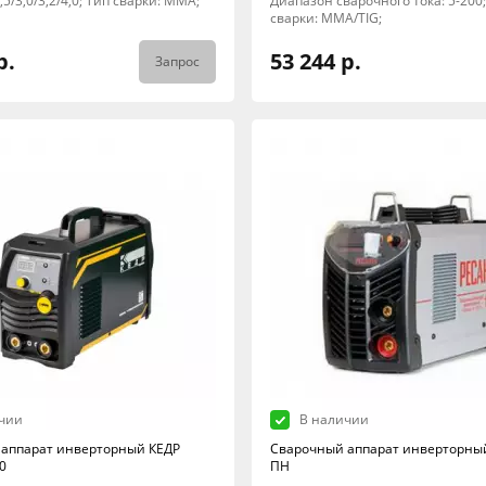
2,5/3,0/3,2/4,0; Тип сварки: MMA;
Диапазон сварочного тока: 5-200
сварки: MMA/TIG;
р.
53 244 р.
Запрос
чии
В наличии
аппарат инверторный КЕДР
Сварочный аппарат инверторны
0
ПН