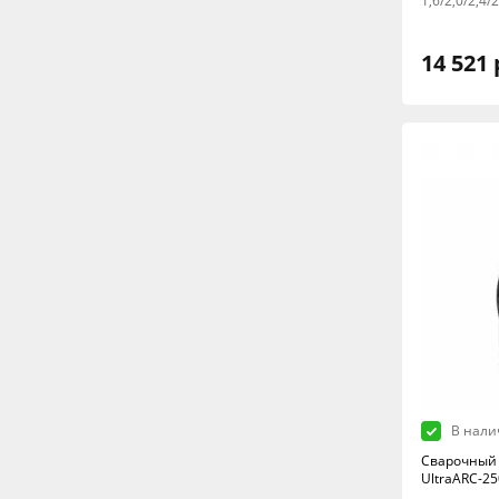
1,6/2,0/2,4/
14 521 
В нали
Сварочный 
UltraARC-25