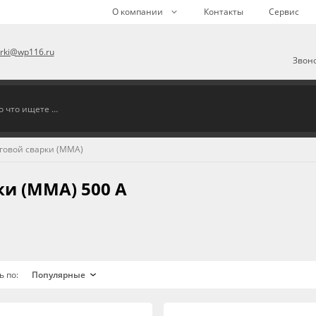
О компании
Контакты
Сервис
arki@wp116.ru
Звоно
говой сварки (MMA)
и (MMA) 500 А
ь по: