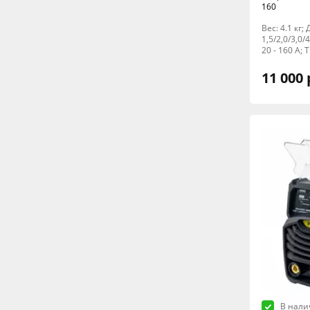
160
Вес: 4.1 кг
1,5/2,0/3,0
20 - 160 А;
11 000 
В нали