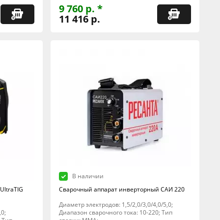
9 760 р. *
11 416 р.
В наличии
UltraTIG
Сварочный аппарат инверторный САИ 220
Диаметр электродов: 1,5/2,0/3,0/4,0/5,0;
,0;
Диапазон сварочного тока: 10-220; Тип