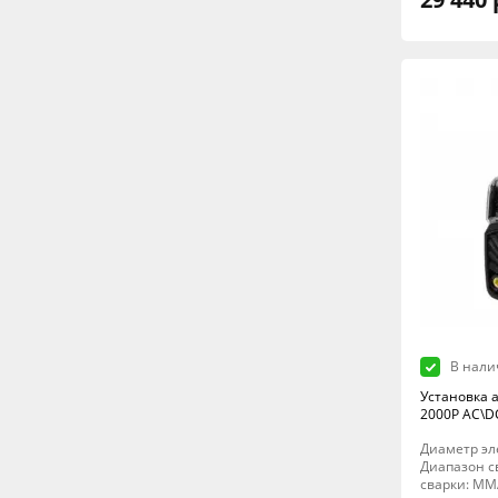
В нали
Установка а
2000P AC\DC
Диаметр эле
Диапазон св
сварки: MM