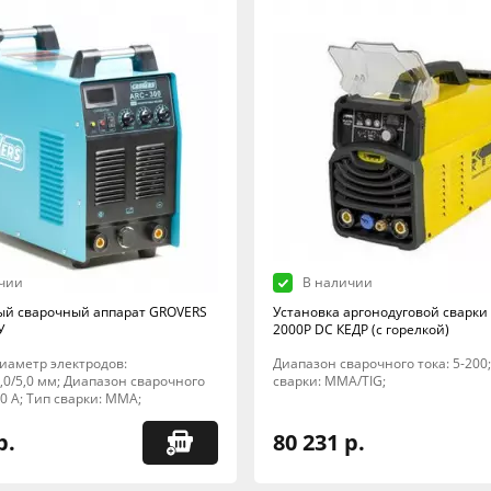
чии
В наличии
й сварочный аппарат GROVERS
Установка аргонодуговой сварки 
У
2000P DC КЕДР (с горелкой)
 Диаметр электродов:
Диапазон сварочного тока: 5-200
/4,0/5,0 мм; Диапазон сварочного
сварки: MMA/TIG;
300 А; Тип сварки: MMA;
р.
80 231 р.