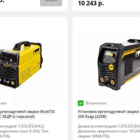
10 243 р.
чии
В наличии
ргонодуговой сварки MultiTIG
Установка аргонодуговой сварки 
 КЕДР (с горелкой)
200 Кедр (220В)
ктродов: 1,5/2,0/3,0/4,0;
Диаметр электродов: 1,5/2,0/3,0/4
арочного тока: 5-200; Тип
Диапазон сварочного тока: 10-20
A/TIG;
сварки: MMA/TIG;