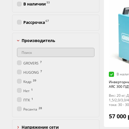
33
В наличии
67
Рассрочка
Производитель
7
GROVERS
7
HUGONG
В нали
39
Кедр
Инверторны
ARC 300 ПД
1
Нет
Вес: 20 кг;
1
ПТК
1,5/2,0/3,0
тока: 30 - 
28
Ресанта
57 000 
Напряжение сети