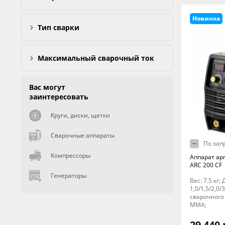
Новинка
Тип сварки
Максимальный сварочный ток
Вас могут
заинтересовать
Круги, диски, щетки
Сварочные аппараты
По зап
Компрессоры
Аппарат ар
ARC 200 CF
Генераторы
Вес: 7.5 кг
1,0/1,5/2,0/
сварочного 
MMA;
29 440 