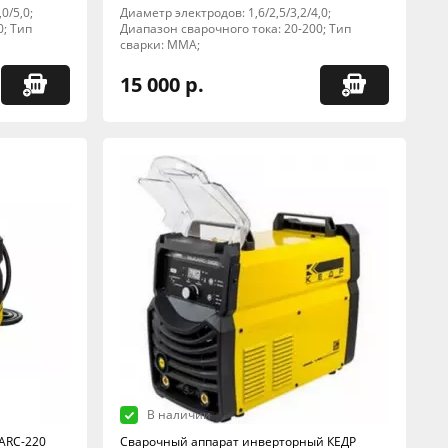
0/5,0;
Диаметр электродов: 1,6/2,5/3,2/4,0;
0; Тип
Диапазон сварочного тока: 20-200; Тип
сварки: MMA;
15 000 р.
В наличии
ARC-220
Сварочный аппарат инверторный КЕДР