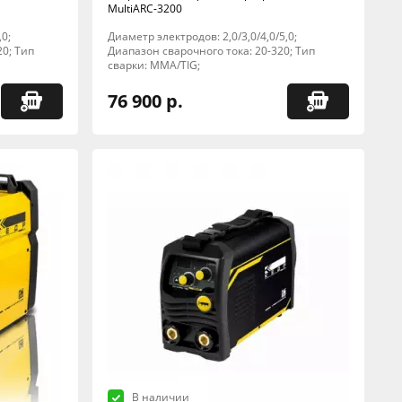
MultiARC-3200
,0;
Диаметр электродов: 2,0/3,0/4,0/5,0;
20; Тип
Диапазон сварочного тока: 20-320; Тип
сварки: MMA/TIG;
76 900 р.
В наличии