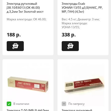
Электрод рутиловый
Электроды Esab
J38.10/E6013 (ОК 46.00)
УОНИИ-13/55 д3,0(НАКС, РР,
д.3,2мм 5кг Золотой мост
МР, ГАН) (4,5кг)
Марка электрода: ОК 46.00;
Вес: 4.5 кг; Диаметр: 3 мм;
Марка электрода:
УОНИ-13/55;
188 р.
338 р.
В наличии
По запросу
Электрод Т-50 (МР-3) ф4,0мм
Электрод рутиловый