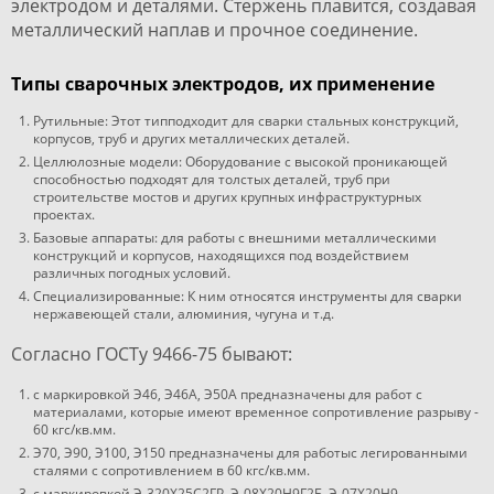
электродом и деталями. Стержень плавится, создавая
металлический наплав и прочное соединение.
Типы сварочных электродов, их применение
Рутильные: Этот типподходит для сварки стальных конструкций,
корпусов, труб и других металлических деталей.
Целлюлозные модели: Оборудование с высокой проникающей
способностью подходят для толстых деталей, труб при
строительстве мостов и других крупных инфраструктурных
проектах.
Базовые аппараты: для работы с внешними металлическими
конструкций и корпусов, находящихся под воздействием
различных погодных условий.
Специализированные: К ним относятся инструменты для сварки
нержавеющей стали, алюминия, чугуна и т.д.
Согласно ГОСТу 9466-75 бывают:
с маркировкой Э46, Э46А, Э50А предназначены для работ с
материалами, которые имеют временное сопротивление разрыву -
60 кгс/кв.мм.
Э70, Э90, Э100, Э150 предназначены для работыс легированными
сталями с сопротивлением в 60 кгс/кв.мм.
с маркировкой Э-320Х25С2ГР, Э-08Х20Н9Г2Б, Э-07Х20Н9