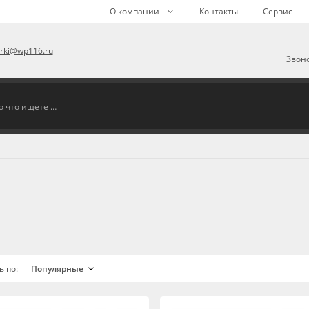
О компании
Контакты
Сервис
arki@wp116.ru
Звоно
ь по: