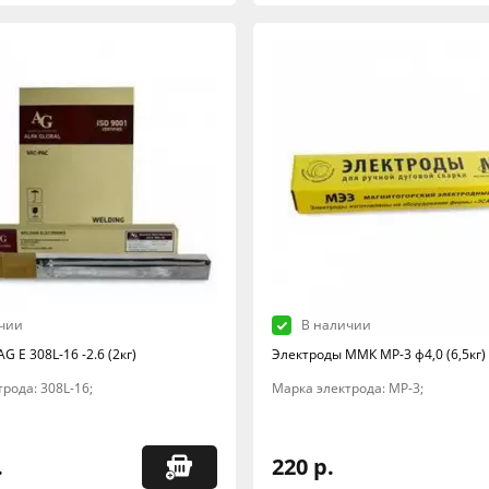
чии
В наличии
G E 308L-16 -2.6 (2кг)
Электроды ММК МР-3 ф4,0 (6,5кг)
рода: 308L-16;
Марка электрода: МР-3;
.
220 р.