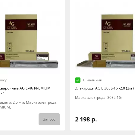
росу
В наличии
сварочные AG E-46 PREMIUM
Электроды AG E 308L-16 -2.0 (2кг)
 кг
Марка электрода: 308L-16;
Диаметр: 2,5 мм; Марка электрода:
EMIUM;
2 198 р.
Запрос