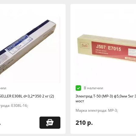
чии
В наличии
ELLER E308L d=3,2*350 2 кг (2)
Электрод Т-50 (МР-3) ф5,0мм 5кг
мост
рода: E308L-16;
Марка электрода: МР-3;
.
210 р.