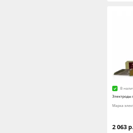
В нали
Электроды A
Марка элект
2 063 р