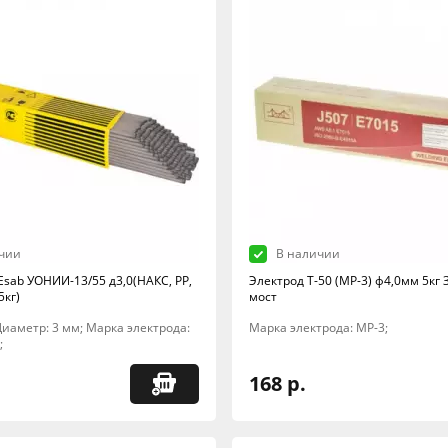
чии
В наличии
Esab УОНИИ-13/55 д3,0(НАКС, РР,
Электрод Т-50 (МР-3) ф4,0мм 5кг
5кг)
мост
; Диаметр: 3 мм; Марка электрода:
Марка электрода: МР-3;
;
168 р.