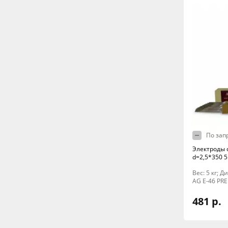
По зап
Электроды 
d=2,5*350 5
Вес: 5 кг; 
AG E-46 PR
481 р.