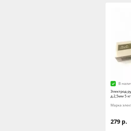
В нали
Электрод ру
д.2,5мм 5 к
Марка элект
279 р.