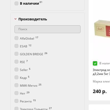
81
В наличии
Производитель
17
AlfaGlobal
12
ESAB
26
GOLDEN BRIDGE
7
RSE
В нали
5
Seller
Электрод о
д3,2мм 5кг 
5
Кедр
Марка элек
25
ММК-Метиз
240 р.
29
Нет
15
Ресанта
27
Электрод Тольятти