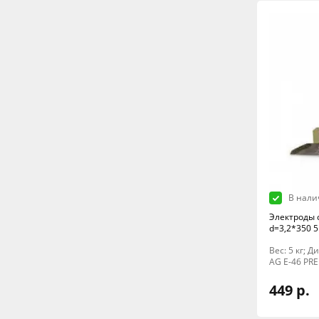
В нали
Электроды 
d=3,2*350 5
Вес: 5 кг; 
AG E-46 PR
449 р.