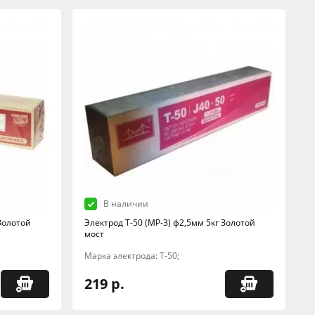
В наличии
 Золотой
Электрод Т-50 (МР-3) ф2,5мм 5кг Золотой
мост
Марка электрода: Т-50;
219 р.