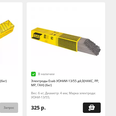
В наличии
(6кг)
Электроды Esab УОНИИ-13/55 д4,0(НАКС, РР,
МР, ГАН) (6кг)
Вес: 6 кг; Диаметр: 4 мм; Марка электрода:
УОНИ-13/55;
325 р.
Запрос