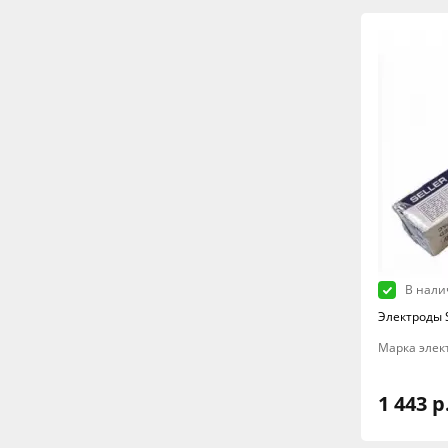
В нали
Электроды S
Марка элект
1 443 р