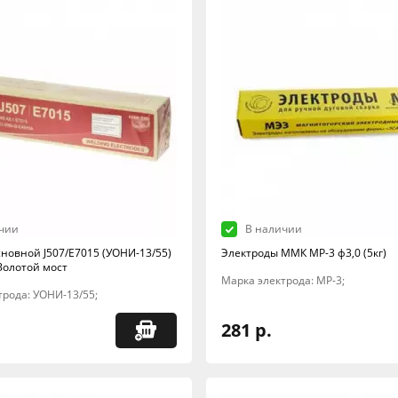
чии
В наличии
сновной J507/E7015 (УОНИ-13/55)
Электроды ММК МР-3 ф3,0 (5кг)
Золотой мост
Марка электрода: МР-3;
трода: УОНИ-13/55;
281 р.