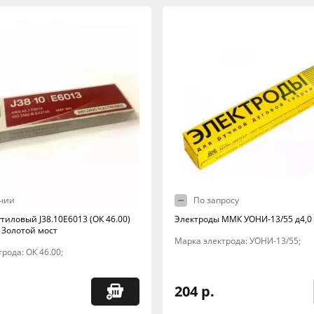
чии
По запросу
тиловый J38.10E6013 (ОК 46.00)
Электроды ММК УОНИ-13/55 д4,0 
г Золотой мост
Марка электрода: УОНИ-13/55;
рода: ОК 46.00;
204 р.