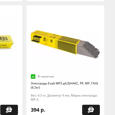
В наличии
Электроды Esab МР3 д4,0(НАКС, РР, МР, ГАН)
(6,5кг)
Вес: 6.5 кг; Диаметр: 4 мм; Марка электрода:
МР-3;
394 р.