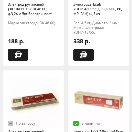
Электрод рутиловый
Электроды Esab
J38.10/E6013 (ОК 46.00)
УОНИИ-13/55 д3,0(НАКС, РР,
д.3,2мм 5кг Золотой мост
МР, ГАН) (4,5кг)
Марка электрода: ОК 46.00;
Вес: 4.5 кг; Диаметр: 3 мм;
Марка электрода:
УОНИ-13/55;
188 р.
338 р.
По запросу
В наличии
Электрод рутиловый
Электрод Т-50 (МР-3) ф4,0мм