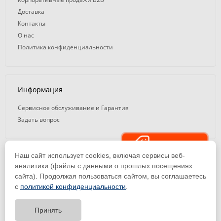
Доставка
Контакты
О нас
Политика конфиденциальности
Информация
Сервисное обслуживание и Гарантия
Задать вопрос
Распродажа
Наш сайт использует cookies, включая сервисы веб-
© 2008 — 2026. ООО «ТК Вэлд Плюс»
аналитики (файлы с данными о прошлых посещениях
сайта). Продолжая пользоваться сайтом, вы соглашаетесь
Email: ideasvarki@wp116.ru
Тел.: 8 800 101-08-75 (с 10:00 до 19:00)
с
политикой конфиденциальности
.
ООО «Торговая Компания Вэлд Плюс» | ИНН 1650288518 | ОГРН
1141650012184
Принять
Тест-драйв
оборудования