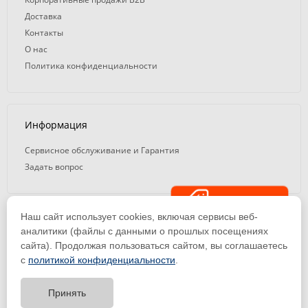
Доставка
Контакты
О нас
Политика конфиденциальности
Информация
Сервисное обслуживание и Гарантия
Задать вопрос
Распродажа
Наш сайт использует cookies, включая сервисы веб-
© 2008 — 2026. ООО «ТК Вэлд Плюс»
аналитики (файлы с данными о прошлых посещениях
сайта). Продолжая пользоваться сайтом, вы соглашаетесь
Email: ideasvarki@wp116.ru
Тел.: 8 800 101-08-75 (с 10:00 до 19:00)
с
политикой конфиденциальности
.
ООО «Торговая Компания Вэлд Плюс» | ИНН 1650288518 | ОГРН
1141650012184
Принять
Тест-драйв
оборудования