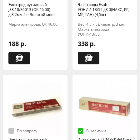
Электрод рутиловый
Электроды Esab
J38.10/E6013 (ОК 46.00)
УОНИИ-13/55 д3,0(НАКС, РР,
д.3,2мм 5кг Золотой мост
МР, ГАН) (4,5кг)
Марка электрода: ОК 46.00;
Вес: 4.5 кг; Диаметр: 3 мм;
Марка электрода:
УОНИ-13/55;
188 р.
338 р.
По запросу
В наличии
Электрод рутиловый
Электрод Т-50 (МР-3) ф4,0мм