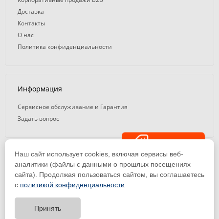
Доставка
Контакты
О нас
Политика конфиденциальности
Информация
Сервисное обслуживание и Гарантия
Задать вопрос
Распродажа
Наш сайт использует cookies, включая сервисы веб-
© 2008 — 2026. ООО «ТК Вэлд Плюс»
аналитики (файлы с данными о прошлых посещениях
сайта). Продолжая пользоваться сайтом, вы соглашаетесь
Email: ideasvarki@wp116.ru
Тел.: 8 800 101-08-75 (с 10:00 до 19:00)
с
политикой конфиденциальности
.
ООО «Торговая Компания Вэлд Плюс» | ИНН 1650288518 | ОГРН
1141650012184
Принять
Тест-драйв
оборудования