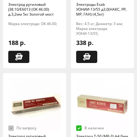
Электрод рутиловый
Электроды Esab
J38.10/E6013 (ОК 46.00)
УОНИИ-13/55 д3,0(НАКС, РР,
д.3,2мм 5кг Золотой мост
МР, ГАН) (4,5кг)
Марка электрода: ОК 46.00;
Вес: 4.5 кг; Диаметр: 3 мм;
Марка электрода:
УОНИ-13/55;
188 р.
338 р.
По запросу
В наличии
Электрод рутиловый
Электрод Т-50 (МР-3) ф4,0мм