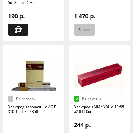
5кг Золотой мост
190 р.
1 470 р.
Запрос
По запросу
В наличии
Электроды сварочные AG E
Электроды ММК УОНИ-13/55
310-16 d=3,2*350
д2,0 (1,0кг)
244 р.