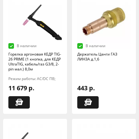
В наличии
В наличии
Горелка аргоновая КЕДР TIG-
Держатель Цанги ГАЗ
26 PRIME (1 кнопка, для КЕДР
ЛИНЗА д.1,6
UltraTIG, кабель/газ G3/8, 2-
pin мал.) 8,0м
Режим работы: AC/DC ПВ;
11 679 р.
443 р.