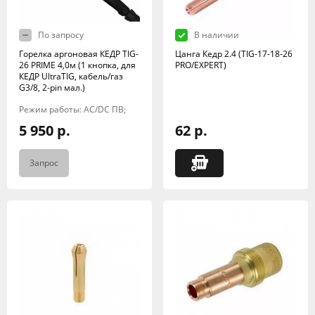
По запросу
В наличии
Горелка аргоновая КЕДР TIG-
Цанга Кедр 2.4 (TIG-17-18-26
26 PRIME 4,0м (1 кнопка, для
PRO/EXPERT)
КЕДР UltraTIG, кабель/газ
G3/8, 2-pin мал.)
Режим работы: AC/DC ПВ;
5 950 р.
62 р.
Запрос