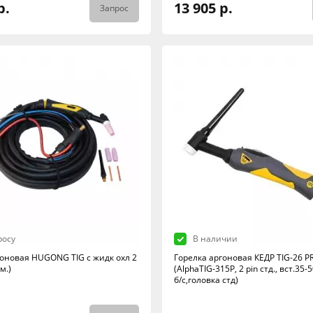
р.
13 905 р.
Запрос
росу
В наличии
гоновая HUGONG TIG с жидк охл 2
Горелка аргоновая КЕДР TIG-26 P
м.)
(AlphaTIG-315P, 2 pin стд., вст.35-50
б/с,головка стд)