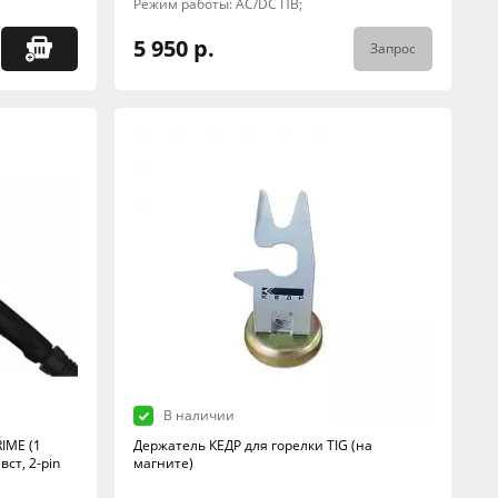
Режим работы: AC/DC ПВ;
5 950 р.
Запрос
В наличии
IME (1
Держатель КЕДР для горелки TIG (на
ст, 2-pin
магните)