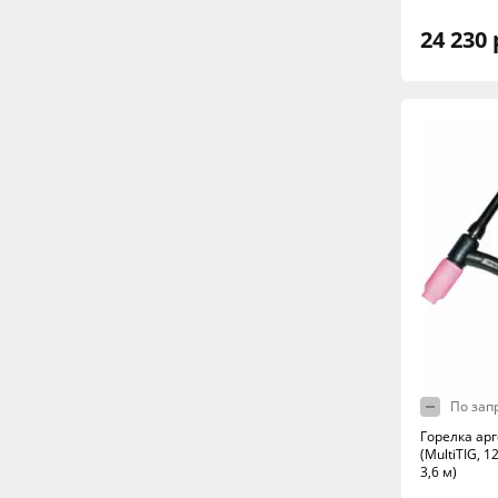
24 230 
По зап
Горелка ар
(MultiTIG, 12
3,6 м)