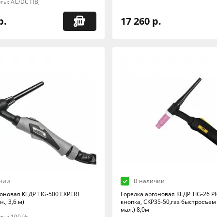
ты: AC/DC ПВ;
р.
17 260 р.
чии
В наличии
гоновая КЕДР TIG-500 EXPERT
Горелка аргоновая КЕДР TIG-26 PR
н., 3,6 м)
кнопка, СКР35-50,газ быстросъем в
мал.) 8,0м
ты: 100 %;