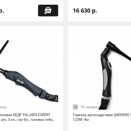
р.
16 630 р.
росу
По запросу
гоновая КЕДР TIG-26FX EXPERT
Горелка аргонодуговая GROVERS 
 pin, 3 кн., газ б/с, головка гибк.,
125М -4м