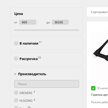
Сортироват
Цена
от
до
11
В наличии
22
Рассрочка
Производитель
В нали
7
GROVERS
Горелка арг
2
HUGONG
Режим рабо
19