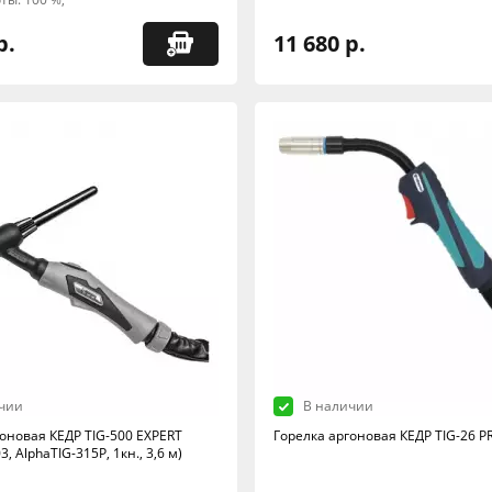
р.
11 680 р.
чии
В наличии
гоновая КЕДР TIG-500 EXPERT
Горелка аргоновая КЕДР TIG-26 P
, AlphaTIG-315P, 1кн., 3,6 м)