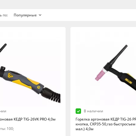
ь по:
чии
В наличии
оновая КЕДР TIG-26VK PRO 4,0м
Горелка аргоновая КЕДР TIG-26 PR
кнопка, СКР35-50,газ быстросъем в
ты: 100;
мал.) 4,0м