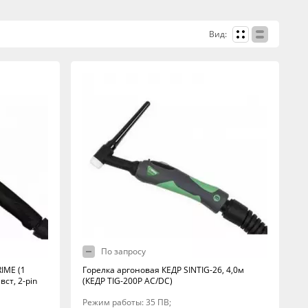
Вид:
По запросу
IME (1
Горелка аргоновая КЕДР SINTIG-26, 4,0м
ст, 2-pin
(КЕДР TIG-200P AC/DC)
Режим работы: 35 ПВ;