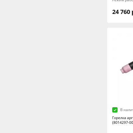
24 760 
В нали
Горелка ар
(8014297-003