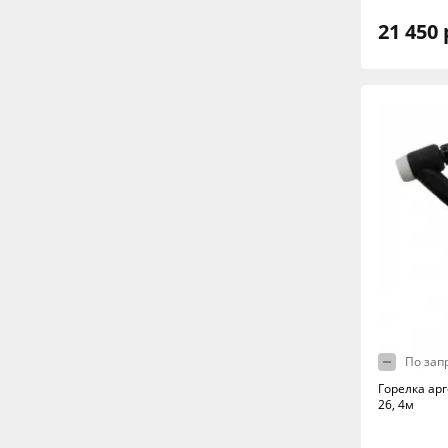
21 450 
По зап
Горелка ар
26, 4м