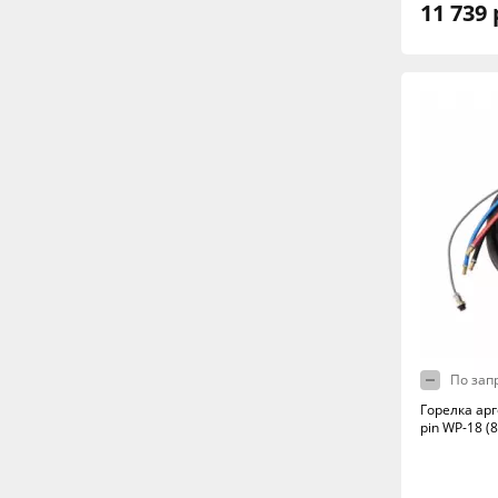
11 739 
По зап
Горелка ар
pin WP-18 (8