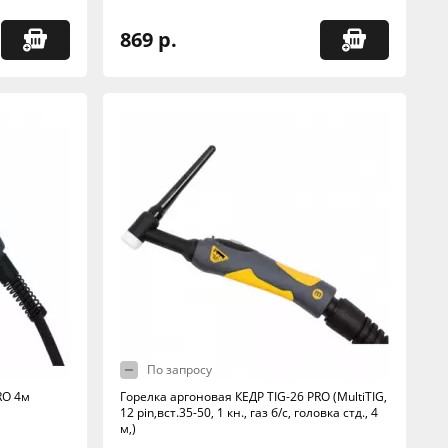
869 р.
По запросу
RO 4м
Горелка аргоновая КЕДР TIG-26 PRO (MultiTIG,
12 pin,вст.35-50, 1 кн., газ б/с, головка стд., 4
м,)