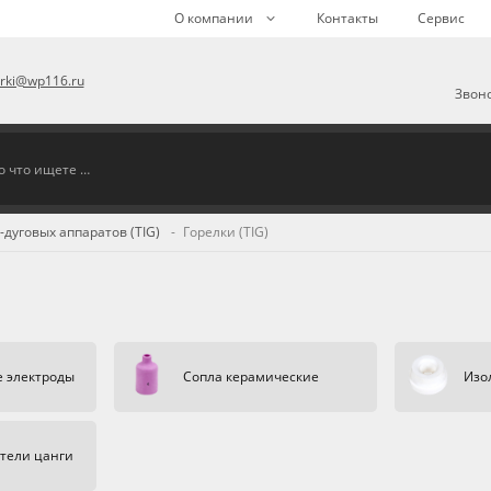
О компании
Контакты
Сервис
arki@wp116.ru
Звоно
-дуговых аппаратов (TIG)
Горелки (TIG)
 электроды
Сопла керамические
Изо
тели цанги