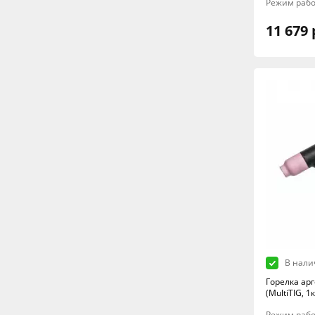
Режим рабо
11 679 
В нали
Горелка ар
(MultiTIG, 1к
Режим рабо