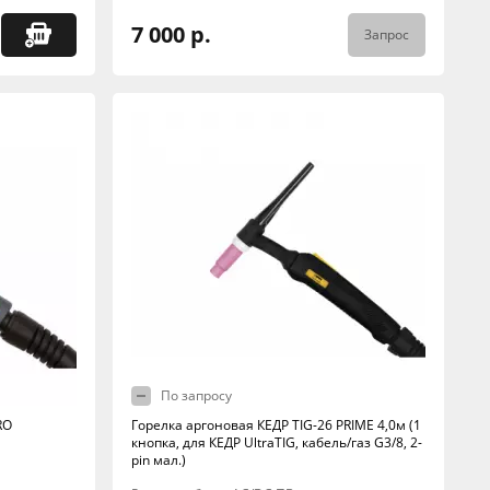
7 000 р.
Запрос
По запросу
RO
Горелка аргоновая КЕДР TIG-26 PRIME 4,0м (1
кнопка, для КЕДР UltraTIG, кабель/газ G3/8, 2-
pin мал.)