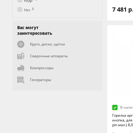
Кедр
7 481 р
2
Нет
Вас могут
заинтересовать
Круги, диски, щетки
Сварочные аппараты
Компрессоры
Генераторы
В нали
Горелка арг
кнопка, для 
pin мал.) 8,