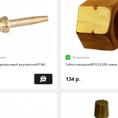
чии
В наличии
пропановый внутреннийP №2
Гайка накиднаяМ16 (G3/8) левая
134 р.