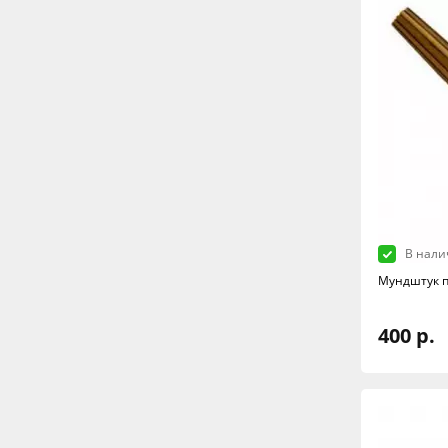
В нали
Мундштук 
400 р.