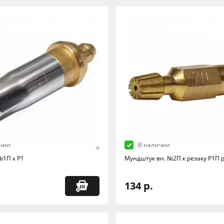
чии
В наличии
1П к Р1
Мундштук вн. №2П к резаку Р1П 
134 р.