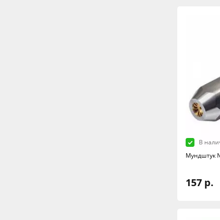
В нали
Мундштук №
157 р.