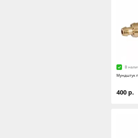
В нали
Мундштук 
400 р.