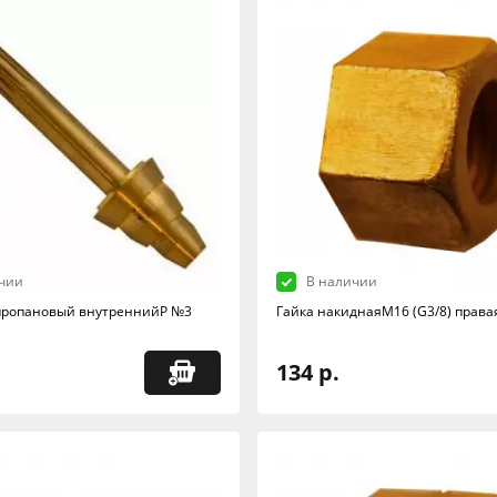
чии
В наличии
пропановый внутреннийP №3
Гайка накиднаяМ16 (G3/8) права
134 р.