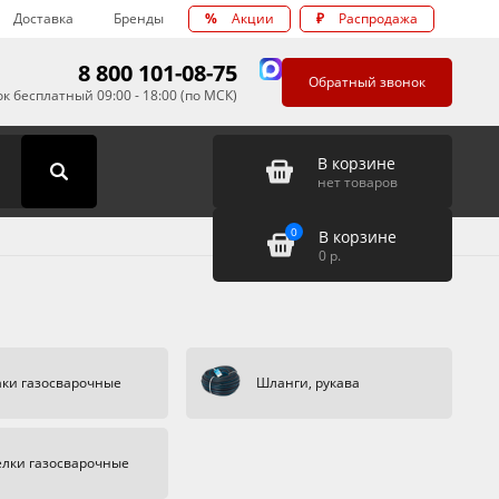
Доставка
Бренды
%
Акции
₽
Распродажа
8 800 101-08-75
Обратный звонок
к бесплатный 09:00 - 18:00 (по МСК)
В корзине
нет товаров
0
В корзине
0
р.
аки газосварочные
Шланги, рукава
елки газосварочные