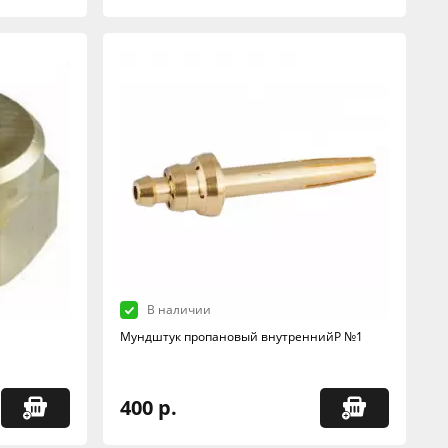
В наличии
Мундштук пропановый внутреннийP №1
400 р.