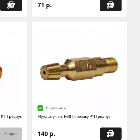
71 р.
В наличии
 Р1П редиус
Мундштук вн. №3П к резаку Р1П редиус
140 р.
Запрос