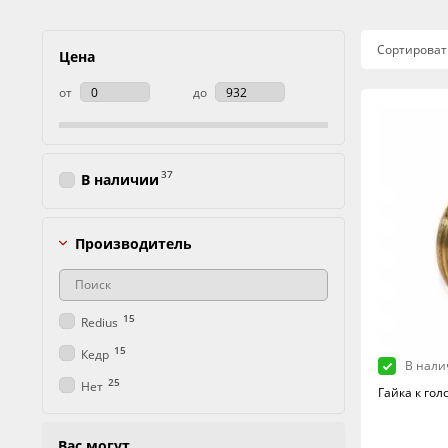
Сортироват
Цена
от
до
37
В наличии
Производитель
15
Redius
15
Кедр
В нали
25
Нет
Гайка к гол
Вас могут