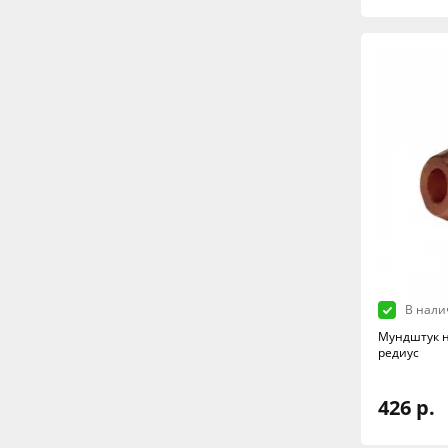
В нали
Мундштук н
редиус
426 р.