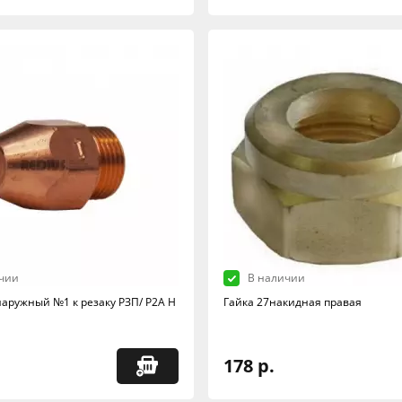
чии
В наличии
аружный №1 к резаку РЗП/ Р2А Н
Гайка 27накидная правая
178 р.