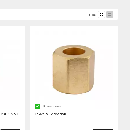
Вид:
В наличии
 РЗП/ Р2А Н
Гайка М12 правая