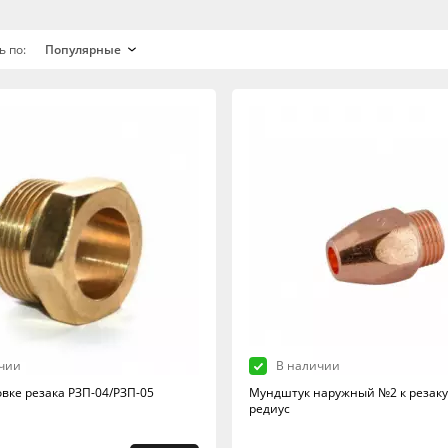
ь по:
чии
В наличии
овке резака РЗП-04/РЗП-05
Мундштук наружный №2 к резаку
редиус