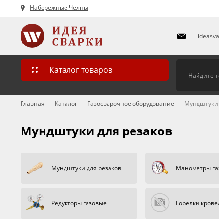
Набережные Челны
ideasv
Каталог товаров
Главная
Каталог
Газосварочное оборудование
Мундштуки 
Мундштуки для резаков
Мундштуки для резаков
Манометры га
Редукторы газовые
Горелки кров