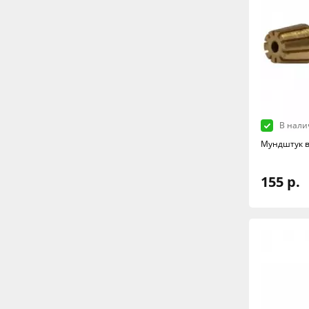
В нали
Мундштук в
155 р.