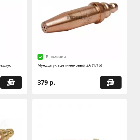
В наличии
редиус
Мундштук ацетиленовый 2А (1/16)
379 р.