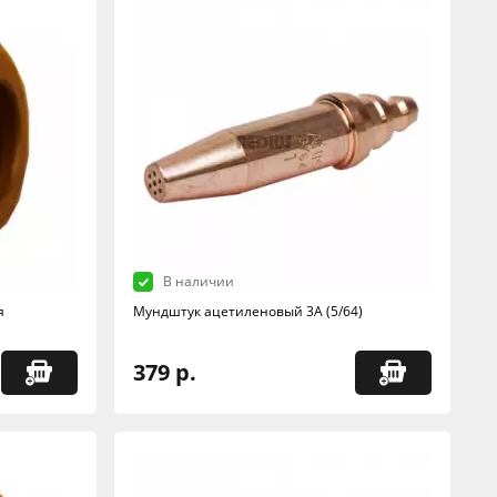
В наличии
я
Мундштук ацетиленовый 3А (5/64)
379 р.