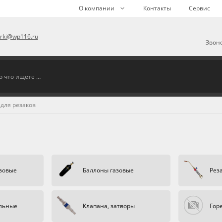
О компании
Контакты
Сервис
arki@wp116.ru
Звоно
для резаков
зовые
Баллоны газовые
Рез
ельные
Клапана, затворы
Гор