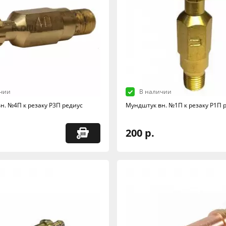
чии
В наличии
н. №4П к резаку Р3П редиус
Мундштук вн. №1П к резаку Р1П 
200 р.