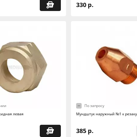
330 р.
чии
По запросу
кидная левая
Мундштук наружный №1 к резаку
385 р.