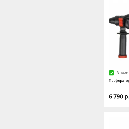
В нали
Перфоратор
6 790 р