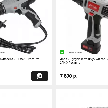
чии
В наличии
руповерт СШ-550-2 Ресанта
Дрель-шуруповерт аккумуляторна
2ЛК-У Ресанта
.
7 890 р.