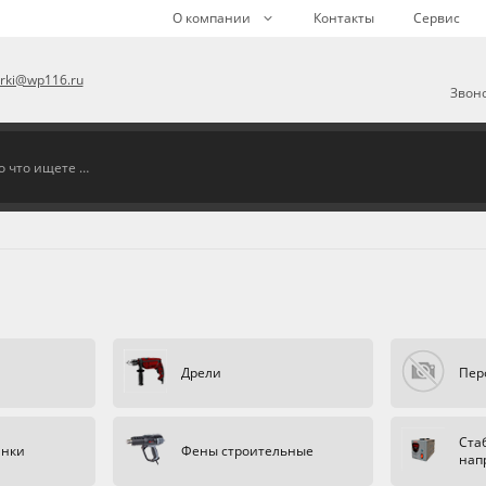
О компании
Контакты
Сервис
arki@wp116.ru
Звоно
Дрели
Пер
Ста
анки
Фены строительные
нап