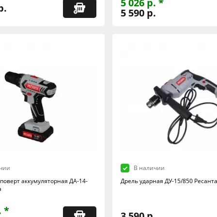
5 026 р. *
р.
5 590 р.
чии
В наличии
поверт аккумуляторная ДА-14-
Дрель ударная ДУ-15/850 Ресант
а
. *
3 590 р.