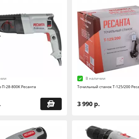
чии
В наличии
 П-28-800К Ресанта
Точильный станок Т-125/200 Рес
.
3 990 р.