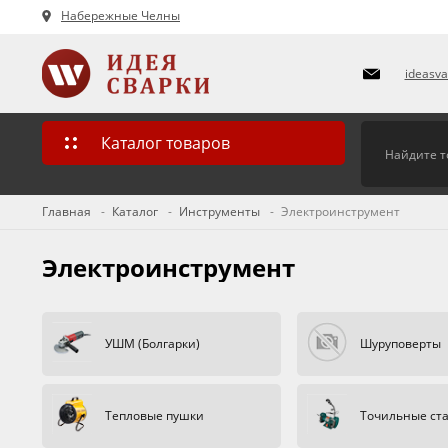
Набережные Челны
ideasv
Каталог товаров
Главная
Каталог
Инструменты
Электроинструмент
Электроинструмент
УШМ (Болгарки)
Шуруповерты
Тепловые пушки
Точильные ст