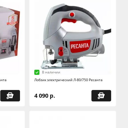
В наличии
анта
Лобзик электрический Л-80/750 Ресанта
4 090 р.