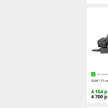
В нали
УШМ 115 мм
4 164 р
4 700 р