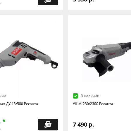
.
чии
В наличии
ная ДУ-13/580 Ресанта
УШМ-230/2300 Ресанта
. *
7 490 р.
.