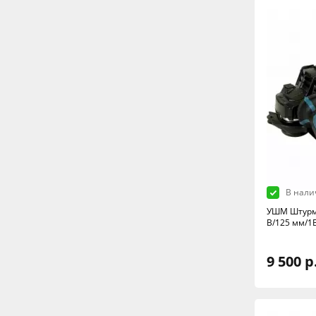
В нали
УШМ Штурм 
В/125 мм/1B
9 500 р