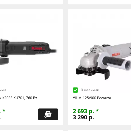
чии
В наличии
 KRESS KU701, 760 Вт
УШМ-125/900 Ресанта
. *
2 693 р. *
.
3 290 р.