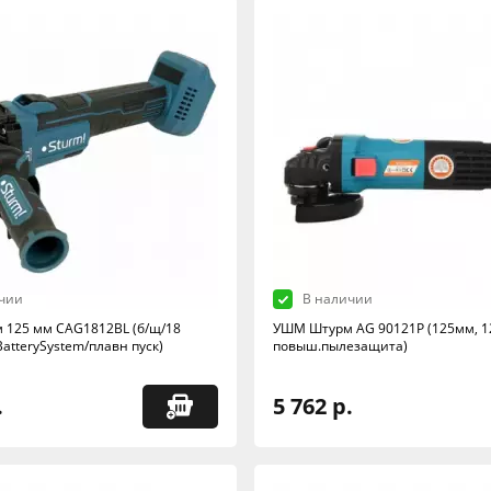
чии
В наличии
125 мм CAG1812BL (б/щ/18
УШМ Штурм АG 90121P (125мм, 1
atterySystem/плавн пуск)
повыш.пылезащита)
.
5 762 р.