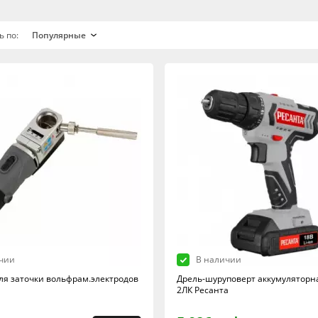
ь по:
чии
В наличии
я заточки вольфрам.электродов
Дрель-шуруповерт аккумуляторна
2ЛК Ресанта