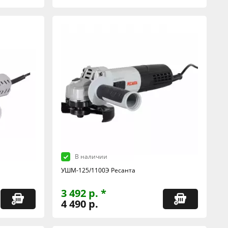
В наличии
УШМ-125/1100Э Ресанта
3 492 р. *
4 490 р.