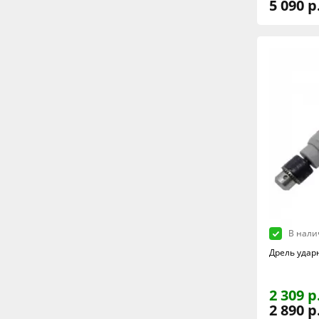
5 090 р
В нали
Дрель удар
2 309 р
2 890 р