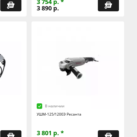
3 754 р. *
3 890 р.
В наличии
а
УШМ-125/1200Э Ресанта
3 801 р. *