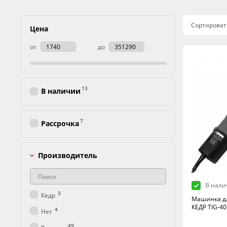
Сортироват
Цена
от
до
13
В наличии
7
Рассрочка
Производитель
В нали
3
Кедр
Машинка дл
КЕДР TIG-40
4
Нет
49