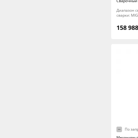
Сварочный 
Диапазон св
сварки: MI
158 988
По зап
Механизм п