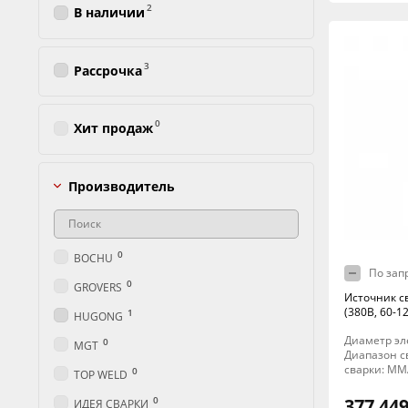
2
В наличии
3
Рассрочка
0
Хит продаж
Производитель
0
BOCHU
По зап
0
GROVERS
Источник с
(380В, 60-1
1
HUGONG
Диаметр эле
0
MGT
Диапазон св
сварки: MM
0
TOP WELD
0
377 449
ИДЕЯ СВАРКИ