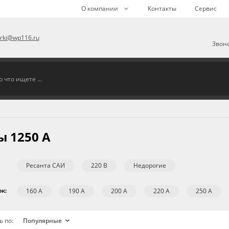
О компании
Контакты
Сервис
arki@wp116.ru
Звоно
 1250 А
Ресанта САИ
220 В
Недорогие
к:
160 А
190 А
200 А
220 А
250 А
ь по: