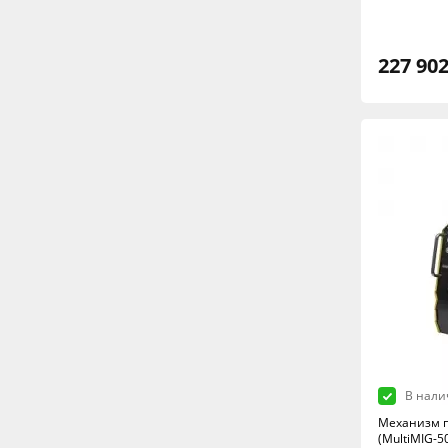
227 902
В нали
Механизм п
(MultiMIG-5