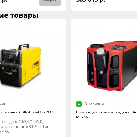
ие товары
чии
В наличии
источник КЕДР AlphaMIG 200S
Блок жидкостного охлаждения An
MegMeet
ктродов: 2,0/3,0/4,0/5,0;
арочного тока: 30-200; Тип
G/MAG;