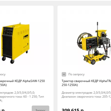
росу
По запросу
варочный КЕДР AlphaSAW-1250
Трактор сварочный КЕДР AlphaTRA
250А)
250-1250А)
ктродов: 2,0/3,0/4,0/5,0;
Диаметр электродов: 2,0/3,0/4,0/5
арочного тока: 60 - 1 250; Тип
Диапазон сварочного тока: 205-1
A;
 р.
309 615 р.
Запрос