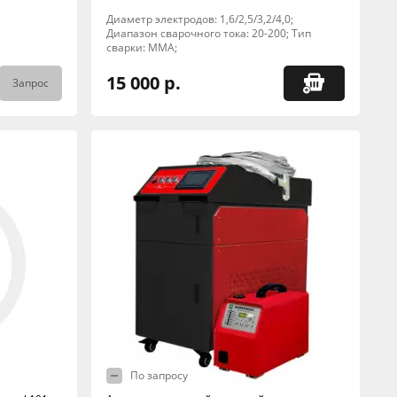
Диаметр электродов: 1,6/2,5/3,2/4,0;
Диапазон сварочного тока: 20-200; Тип
сварки: MMA;
15 000 р.
Запрос
По запросу