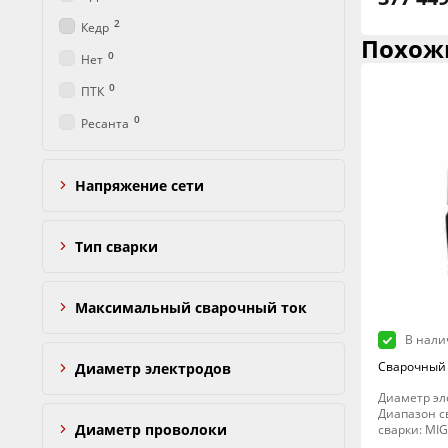
2
Кедр
Похож
0
Нет
0
ПТК
0
Ресанта
Напряжение сети
Тип сварки
Максимальный сварочный ток
В нали
Сварочный 
Диаметр электродов
Диаметр эле
Диапазон св
Диаметр проволоки
сварки: MI