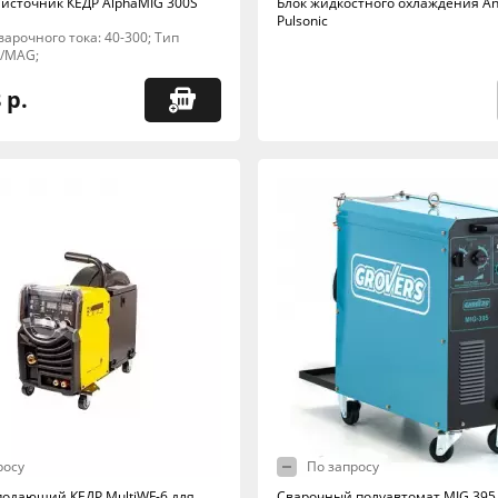
источник КЕДР AlphaMIG 300S
Блок жидкостного охлаждения An
Pulsonic
арочного тока: 40-300; Тип
G/MAG;
 р.
росу
По запросу
одающий КЕДР MultiWF-6 для
Сварочный полуавтомат MIG 395