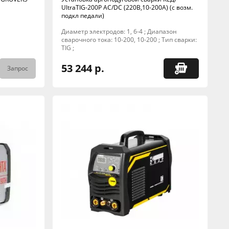
UltraTIG-200P AC/DC (220В,10-200А) (с возм.
подкл педали)
Диаметр электродов: 1, 6-4 ; Диапазон
сварочного тока: 10-200, 10-200 ; Тип сварки:
TIG ;
53 244 р.
Запрос