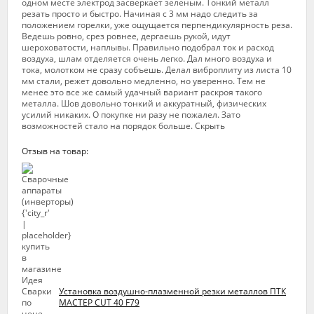
одном месте электрод засверкает зеленым. Тонкий металл
резать просто и быстро. Начиная с 3 мм надо следить за
положением горелки, уже ощущается перпендикулярность реза.
Ведешь ровно, срез ровнее, дергаешь рукой, идут
шероховатости, наплывы. Правильно подобрал ток и расход
воздуха, шлам отделяется очень легко. Дал много воздуха и
тока, молотком не сразу собъешь. Делал виброплиту из листа 10
мм стали, режет довольно медленно, но уверенно. Тем не
менее это все же самый удачный вариант раскроя такого
металла. Шов довольно тонкий и аккуратный, физических
усилий никаких. О покупке ни разу не пожалел. Зато
возможностей стало на порядок больше. Скрыть
Отзыв на товар:
Установка воздушно-плазменной резки металлов ПТК
МАСТЕР CUT 40 F79