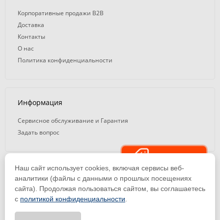
Корпоративные продажи B2B
Доставка
Контакты
О нас
Политика конфиденциальности
Информация
Сервисное обслуживание и Гарантия
Задать вопрос
Распродажа
Наш сайт использует cookies, включая сервисы веб-
© 2008 — 2026. ООО «ТК Вэлд Плюс»
аналитики (файлы с данными о прошлых посещениях
сайта). Продолжая пользоваться сайтом, вы соглашаетесь
Email: ideasvarki@wp116.ru
Тел.: 8 800 101-08-75 (с 10:00 до 19:00)
с
политикой конфиденциальности
.
ООО «Торговая Компания Вэлд Плюс» | ИНН 1650288518 | ОГРН
1141650012184