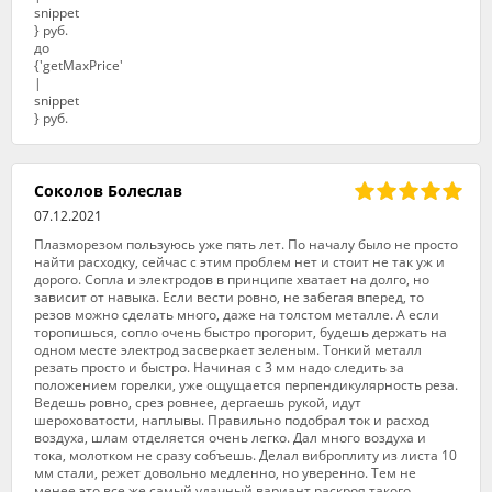
Соколов Болеслав
07.12.2021
Плазморезом пользуюсь уже пять лет. По началу было не просто
найти расходку, сейчас с этим проблем нет и стоит не так уж и
дорого. Сопла и электродов в принципе хватает на долго, но
зависит от навыка. Если вести ровно, не забегая вперед, то
резов можно сделать много, даже на толстом металле. А если
торопишься, сопло очень быстро прогорит, будешь держать на
одном месте электрод засверкает зеленым. Тонкий металл
резать просто и быстро. Начиная с 3 мм надо следить за
положением горелки, уже ощущается перпендикулярность реза.
Ведешь ровно, срез ровнее, дергаешь рукой, идут
шероховатости, наплывы. Правильно подобрал ток и расход
воздуха, шлам отделяется очень легко. Дал много воздуха и
тока, молотком не сразу собъешь. Делал виброплиту из листа 10
мм стали, режет довольно медленно, но уверенно. Тем не
менее это все же самый удачный вариант раскроя такого