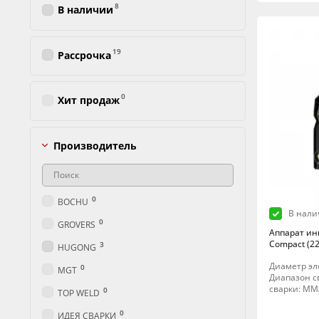
8
В наличии
19
Рассрочка
0
Хит продаж
Производитель
0
BOCHU
В нали
0
GROVERS
Аппарат ин
Compact (22
3
HUGONG
Диаметр эле
0
MGT
Диапазон св
сварки: MM
0
TOP WELD
0
ИДЕЯ СВАРКИ