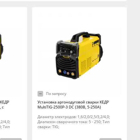
По запросу
 КЕДР
Установка аргонодуговой сварки КЕДР
, с
MultiTIG-2500P-3 DC (380В, 5-250А)
Диаметр электродов: 1,6/2,0/2,5/3,2/4,0;
2/4,0;
Диапазон сварочного тока: 5 - 250; Тип
0; Тип
сварки: TIG;