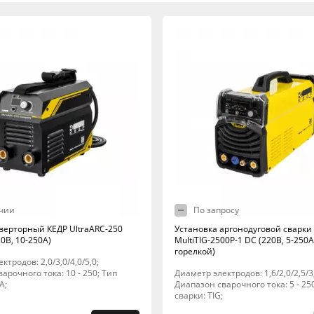
чии
По запросу
верторный КЕДР UltraARC-250
Установка аргонодуговой сварки
0В, 10-250А)
MultiTIG-2500P-1 DC (220В, 5-250А
горелкой)
ктродов: 2,0/3,0/4,0/5,0;
арочного тока: 10 - 250; Тип
Диаметр электродов: 1,6/2,0/2,5/3,
A;
Диапазон сварочного тока: 5 - 25
сварки: TIG;