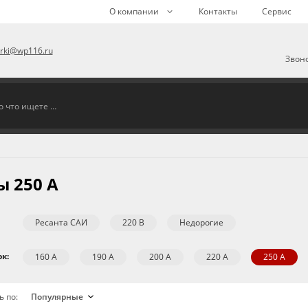
О компании
Контакты
Сервис
arki@wp116.ru
Звоно
 250 А
Ресанта САИ
220 В
Недорогие
к:
160 А
190 А
200 А
220 А
250 А
ь по: