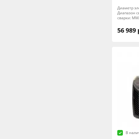
Диаметр эле
Диапазон св
сварки: MM
56 989 
В нали