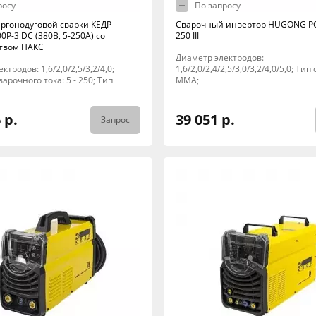
росу
По запросу
аргонодуговой сварки КЕДР
Сварочный инвертор HUGONG P
00P-3 DC (380В, 5-250А) со
250 III
твом НАКС
Диаметр электродов:
тродов: 1,6/2,0/2,5/3,2/4,0;
1,6/2,0/2,4/2,5/3,0/3,2/4,0/5,0; Тип
арочного тока: 5 - 250; Тип
MMA;
 р.
39 051 р.
Запрос