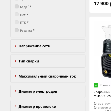
17 900 
12
Кедр
0
Нет
0
ПТК
5
Ресанта
Напряжение сети
Тип сварки
Максимальный сварочный ток
В нали
Диаметр электродов
Сварочный 
MultiARC-25
Диаметр эле
Диаметр проволоки
Диапазон св