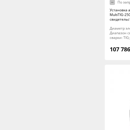
По зап
Установка 
MultiTIG-25
свидетельс
Диаметр элек
Диапазон св
сварки: TIG;
107 786