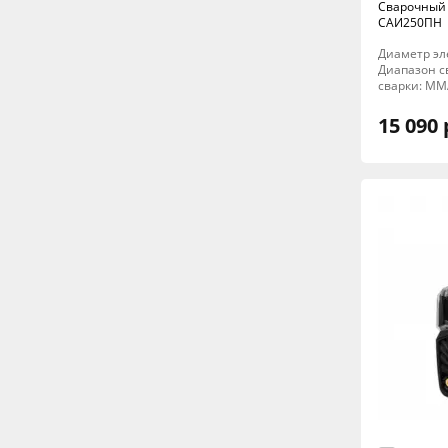
Сварочный
САИ250ПН
Диаметр элек
Диапазон св
сварки: MM
15 090 