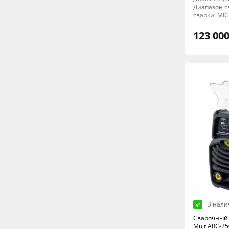
Диапазон св
сварки: MI
123 000
В нали
Сварочный 
MultiARC-25