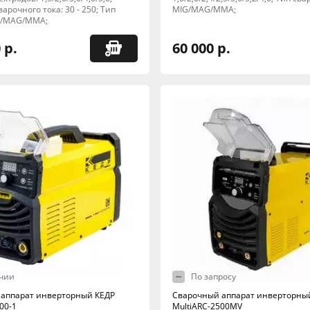
арочного тока: 30 - 250; Тип
MIG/MAG/MMA;
G/MAG/MMA;
 р.
60 000 р.
чии
По запросу
аппарат инверторный КЕДР
Сварочный аппарат инверторны
00-1
MultiARC-2500MV