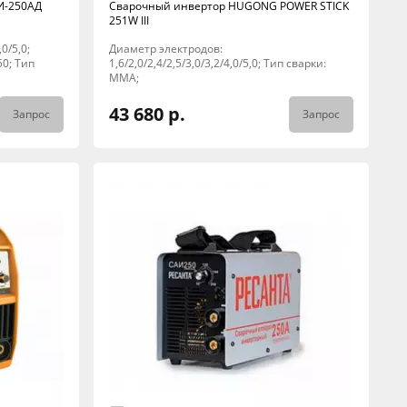
И-250АД
Сварочный инвертор HUGONG POWER STICK
251W III
0/5,0;
Диаметр электродов:
50; Тип
1,6/2,0/2,4/2,5/3,0/3,2/4,0/5,0; Тип сварки:
MMA;
43 680 р.
Запрос
Запрос