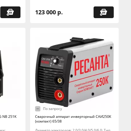
123 000 р.
По запросу
 NB 251K
Сварочный аппарат инверторный САИ250К
(компакт) 65/38
рки:
Диаметр электродов: 2,0/3,0/4,0/5,0/6,0; Тип