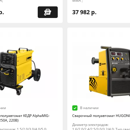
A;
MMA ;
р.
37 982 р.
чии
В наличии
полуавтомат КЕДР AlphaMIG-
Сварочный полуавтомат HUGONG
250А, 220В)
Диаметр электродов:
тродов: 1,5/2,0/3,0/4,0/5,0;
1,6/2,0/2,4/2,5/3,0/3,2/4,0; Тип сва