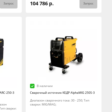
104 786 р.
Запрос
Запрос
В наличии
ARC-250-3
Сварочный источник КЕДР AlphaMIG 250S-3
Диапазон сварочного тока: 30 - 250; Тип
пазон
сварки: MIG/MAG;
 Тип сварки: