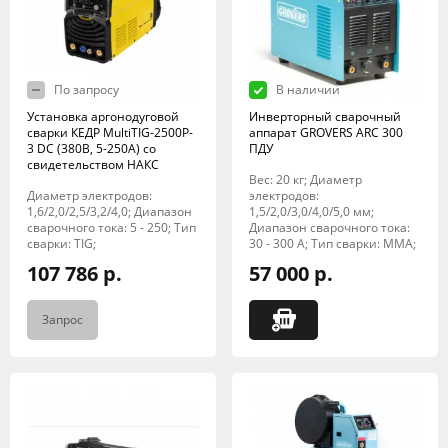
По запросу
В наличии
Установка аргонодуговой
Инверторный сварочный
сварки КЕДР MultiTIG-2500P-
аппарат GROVERS ARC 300
3 DC (380В, 5-250А) со
ПДУ
свидетельством НАКС
Вес: 20 кг; Диаметр
Диаметр электродов:
электродов:
1,6/2,0/2,5/3,2/4,0; Диапазон
1,5/2,0/3,0/4,0/5,0 мм;
сварочного тока: 5 - 250; Тип
Диапазон сварочного тока:
сварки: TIG;
30 - 300 А; Тип сварки: MMA;
107 786 р.
57 000 р.
Запрос