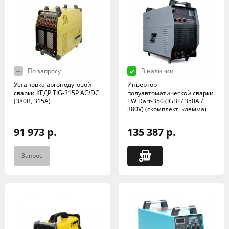
По запросу
В наличии
Установка аргонодуговой
Инвертор
сварки КЕДР TIG-315P AC/DC
полуавтоматической сварки
(380В, 315А)
TW Dart-350 (IGBT/ 350A /
380V) (скомплект. клемма)
91 973 р.
135 387 р.
Запрос