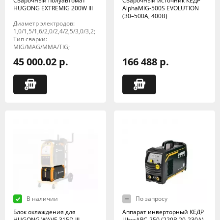
Сварочный полуавтомат
Сварочный источник КЕДР
HUGONG EXTREMIG 200W III
AlphaMIG-500S EVOLUTION
(30–500А, 400В)
Диаметр электродов:
1,0/1,5/1,6/2,0/2,4/2,5/3,0/3,2;
Тип сварки:
MIG/MAG/MMA/TIG;
45 000.02 р.
166 488 р.
В наличии
По запросу
Блок охлаждения для
Аппарат инверторный КЕДР
HUGONG WAVE 315D III
UltraARC-250 (220В,20-230А)