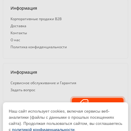
Информация
Корпоративные продажи B2B
Доставка
Контакты
О нас
Политика конфиденциальности
Информация
Сервисное обслуживание и Гарантия
Задать вопрос
Распродажа
Наш сайт использует cookies, включая сервисы веб-
© 2008 — 2026. ООО «ТК Вэлд Плюс»
аналитики (файлы с данными о прошлых посещениях
сайта). Продолжая пользоваться сайтом, вы соглашаетесь
Email: ideasvarki@wp116.ru
Тел.: 8 800 101-08-75 (с 10:00 до 19:00)
с
политикой конфиденциальности
.