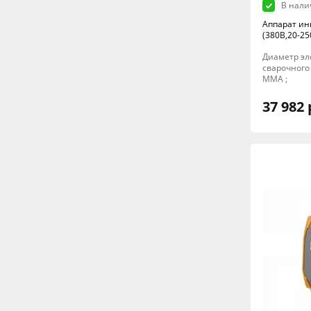
В нали
Аппарат ин
(380В,20-25
Диаметр эле
сварочного 
MMA ;
37 982 