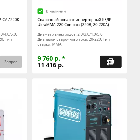
В наличии
й САИ220К
Сварочный аппарат инверторный КЕДР
UltraMMA-220 Compact (220В, 20-220А)
0/4,0/5,0;
Диаметр электродов: 2,0/3,0/4,0/5,0;
20; Тип
Диапазон сварочного тока: 20-220; Тип
сварки: MMA;
9 760 р. *
Запрос
11 416 р.