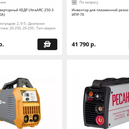
чии
По запросу
верторный КЕДР UltraARC-250-3
Инвентор для плазменной резки
0А)
ИПР-70
ктродов: 2, 0-5 ; Диапазон
тока: 20-250, 20-250 ; Тип сварки:
р.
41 790 р.