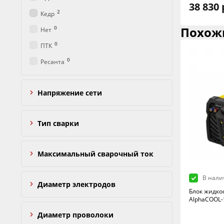
38 830 
2
Кедр
0
Похож
Нет
0
ПТК
0
Ресанта
Напряжение сети
Тип сварки
Максимальный сварочный ток
В нали
Диаметр электродов
Блок жидко
AlphaCOOL-
Диаметр проволоки