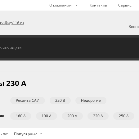
О компании
Контакты
Сервис
arki@wp116.ru
Звоно
 230 А
Ресанта САИ
220 В
Недорогие
к:
160 А
190 А
200 А
220 А
250 А
ь по: