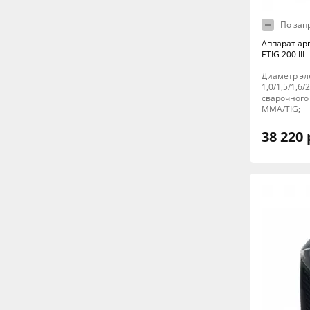
По зап
Аппарат ар
ETIG 200 III
Диаметр эл
1,0/1,5/1,6/
сварочного 
MMA/TIG;
38 220 