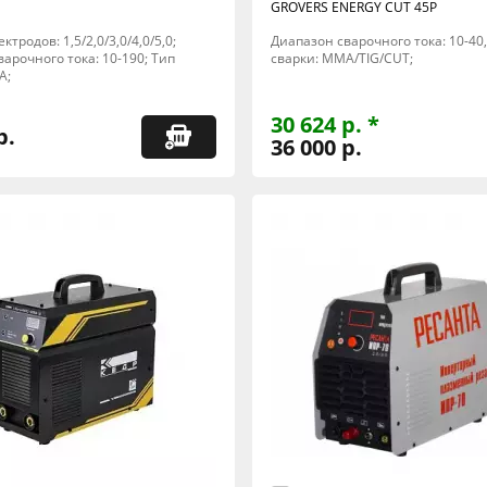
GROVERS ENERGY CUT 45P
тродов: 1,5/2,0/3,0/4,0/5,0;
Диапазон сварочного тока: 10-40, 
арочного тока: 10-190; Тип
сварки: MMA/TIG/CUT;
A;
30 624 р. *
р.
36 000 р.