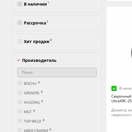
1
В наличии
2
Рассрочка
0
Хит продаж
Производитель
0
BOCHU
В нали
0
GROVERS
Сварочный 
UltraARC-25
0
HUGONG
Диаметр эле
0
MGT
сварочного 
0
TOP WELD
0
ИДЕЯ СВАРКИ