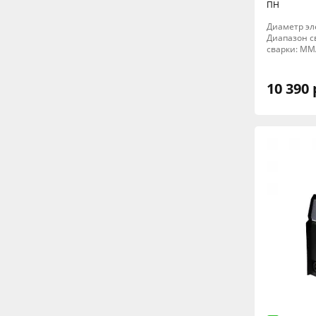
ПН
Диаметр элек
Диапазон св
сварки: MM
10 390 