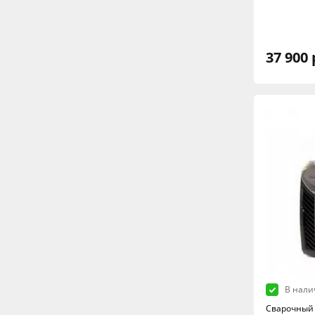
37 900 
В нали
Сварочный 