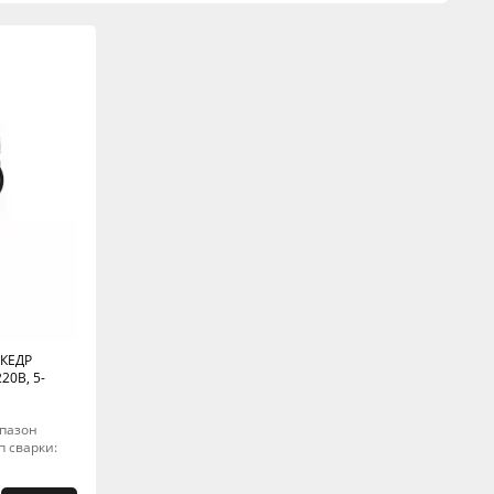
 КЕДР
20В, 5-
апазон
п сварки: