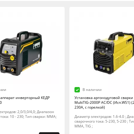
чии
В наличии
аппарат инверторный КЕДР
Установка аргонодуговой сварки
0
MultiTIG-2000P AC/DC (Исп.WS1) (2
230А, с горелкой)
ктродов: 2,0/3,0/4,0; Диапазон
тока: 10 - 230; Тип сварки: MMA;
Диаметр электродов: 1.6-4.0 ; Ди
сварочного тока: 5-230, 5-230 ; Ти
MMA, TIG ;