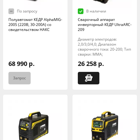
По запросу
В наличии
Полуавтомат КЕДР AlphaMIG-
Сварочный аппарат
200S (220В, 30-200А) со
инверторный КЕДР UltraARC-
свидетельством НАКС
209
Диаметр электродов:
2,0/3,0/4,0; Диапазон
сварочного тока: 20-200; Тип
сварки: MMA;
68 990 р.
26 258 р.
Запрос