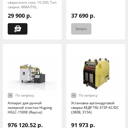
сварочного тока: 10-200; Тип
сварки: MMA/TIG;
29 900 р.
37 690 р.
Запрос
По запросу
По запросу
Аппарат для ручной
Установка аргонодуговой
лазерной очистки Hugong
сварки КЕДР TIG-315P AC/DC
HGLC-1500E (Raycus)
(380В, 315А)
976 120.52 р.
91 973 р.