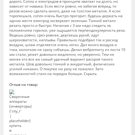
дорого. Сопла и электродов в принципе хватает на долго, но
зависит от навыка. Если вести ровно, не забегая вперед, то
резов можно сделать много, даже на толстом металле. А если
торопишься, сопло очень быстро прогорит, будешь держать на
одном месте электрод засверкает зеленым. Тонкий металл
резать просто и быстро. Начиная с 3 мм надо следить за
положением горелки, уже ощущается перпендикулярность реза.
Ведешь ровно, срез ровнее, дергаешь рукой, идут
шероховатости, наплывы. Правильно подобрал ток и расход
воздуха, шлам отделяется очень легко. Дал много воздуха и
тока, молотком не сразу собъешь. Делал виброплиту из листа 10
мм стали, режет довольно медленно, но уверенно. Тем не
менее это все же самый удачный вариант раскроя такого
металла. Шов довольно тонкий и аккуратный, физических
усилий никаких. О покупке ни разу не пожалел. Зато
возможностей стало на порядок больше. Скрыть
Отзыв на товар: