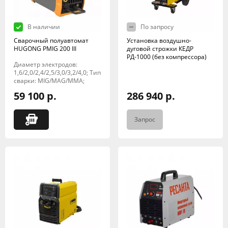
В наличии
По запросу
Сварочный полуавтомат
Установка воздушно-
HUGONG PMIG 200 III
дуговой строжки КЕДР
РД-1000 (без компрессора)
Диаметр электродов:
1,6/2,0/2,4/2,5/3,0/3,2/4,0; Тип
сварки: MIG/MAG/MMA;
59 100 р.
286 940 р.
Запрос