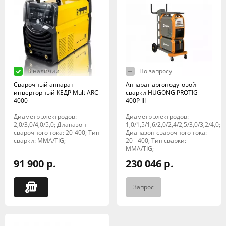
В наличии
По запросу
Сварочный аппарат
Аппарат аргонодуговой
инверторный КЕДР MultiARC-
сварки HUGONG PROTIG
4000
400P III
Диаметр электродов:
Диаметр электродов:
2,0/3,0/4,0/5,0; Диапазон
1,0/1,5/1,6/2,0/2,4/2,5/3,0/3,2/4,0;
сварочного тока: 20-400; Тип
Диапазон сварочного тока:
сварки: MMA/TIG;
20 - 400; Тип сварки:
MMA/TIG;
91 900 р.
230 046 р.
Запрос