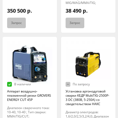
MIG/MAG/MMA/TIG;
350 500 р.
38 490 р.
Запрос
Запрос
В наличии
По запросу
Аппарат воздушно-
Установка аргонодуговой
плазменной резки GROVERS
сварки КЕДР MultiTIG-2500P-
ENERGY CUT 45P
3 DC (380В, 5-250А) со
свидетельством НАКС
Диапазон сварочного тока:
10-40, 10-40 ; Тип сварки:
Диаметр электродов:
MMA/TIG/CUT;
1,6/2,0/2,5/3,2/4,0; Диапазон